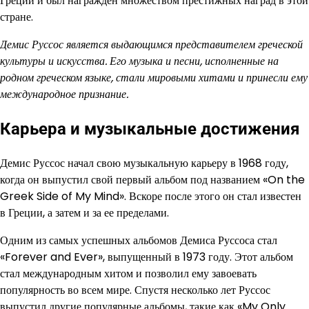
Греции и был награжден множеством престижных наград в этой
стране.
Демис Руссос является выдающимся представителем греческой
культуры и искусства. Его музыка и песни, исполненные на
родном греческом языке, стали мировыми хитами и принесли ему
международное признание.
Карьера и музыкальные достижения
Демис Руссос начал свою музыкальную карьеру в 1968 году,
когда он выпустил свой первый альбом под названием «On the
Greek Side of My Mind». Вскоре после этого он стал известен
в Греции, а затем и за ее пределами.
Одним из самых успешных альбомов Демиса Руссоса стал
«Forever and Ever», выпущенный в 1973 году. Этот альбом
стал международным хитом и позволил ему завоевать
популярность во всем мире. Спустя несколько лет Руссос
выпустил другие популярные альбомы, такие как «My Only