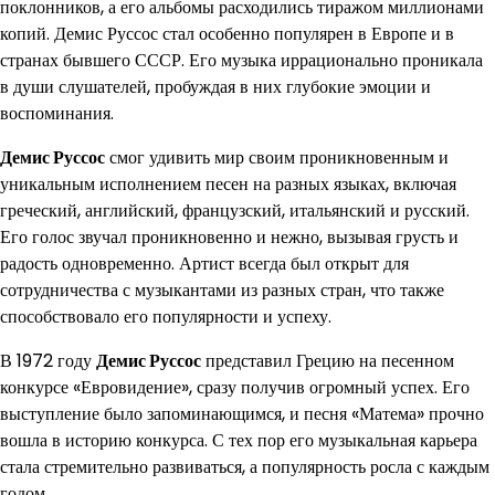
поклонников, а его альбомы расходились тиражом миллионами
копий. Демис Руссос стал особенно популярен в Европе и в
странах бывшего СССР. Его музыка иррационально проникала
в души слушателей, пробуждая в них глубокие эмоции и
воспоминания.
Демис Руссос
смог удивить мир своим проникновенным и
уникальным исполнением песен на разных языках, включая
греческий, английский, французский, итальянский и русский.
Его голос звучал проникновенно и нежно, вызывая грусть и
радость одновременно. Артист всегда был открыт для
сотрудничества с музыкантами из разных стран, что также
способствовало его популярности и успеху.
В 1972 году
Демис Руссос
представил Грецию на песенном
конкурсе «Евровидение», сразу получив огромный успех. Его
выступление было запоминающимся, и песня «Матема» прочно
вошла в историю конкурса. С тех пор его музыкальная карьера
стала стремительно развиваться, а популярность росла с каждым
годом.