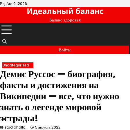
Перейти
Вс, Авг 9, 2026
Идеальный баланс
к
содержимому
Баланс здоровья
Войти
Uncategorised
Демис Руссос — биография,
факты и достижения на
Википедии — все, что нужно
знать о легенде мировой
эстрады!
studiohallo_
5 августа 2022