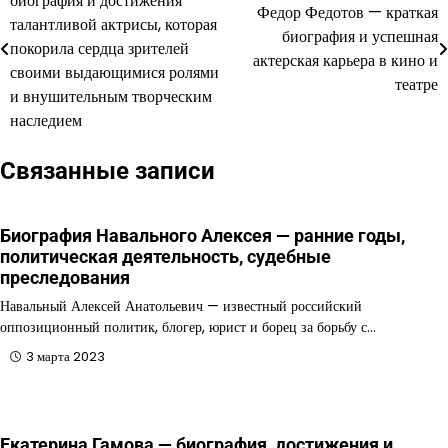
биография и достижения
Федор Федотов — краткая
по
талантливой актрисы, которая
биография и успешная
покорила сердца зрителей
записям
актерская карьера в кино и
своими выдающимися ролями
театре
и внушительным творческим
наследием
Связанные записи
Биография Навального Алексея — ранние годы,
политическая деятельность, судебные
преследования
Навальный Алексей Анатольевич — известный российский
оппозиционный политик, блогер, юрист и борец за борьбу с…
3 марта 2023
Екатерина Гамова — биография, достижения и