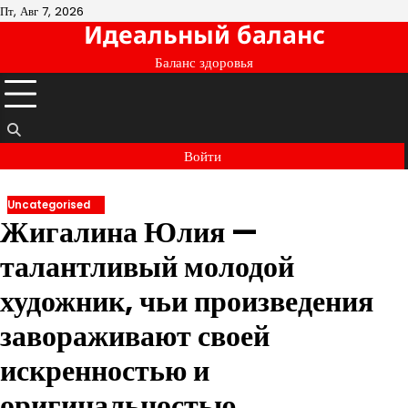
Перейти
Пт, Авг 7, 2026
Идеальный баланс
к
содержимому
Баланс здоровья
Войти
Uncategorised
Жигалина Юлия —
талантливый молодой
художник, чьи произведения
завораживают своей
искренностью и
оригинальностью,