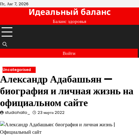
Перейти
Пт, Авг 7, 2026
Идеальный баланс
к
содержимому
Баланс здоровья
Войти
Uncategorised
Александр Адабашьян —
биография и личная жизнь на
официальном сайте
studiohallo_
23 марта 2022