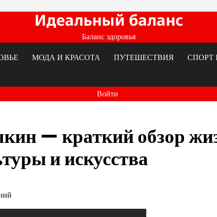
Идеальный баланс
Баланс здоровья
ОВЬЕ
МОДА И КРАСОТА
ПУТЕШЕСТВИЯ
СПОРТ 
Войти
кин — краткий обзор жи
ьтуры и искусства