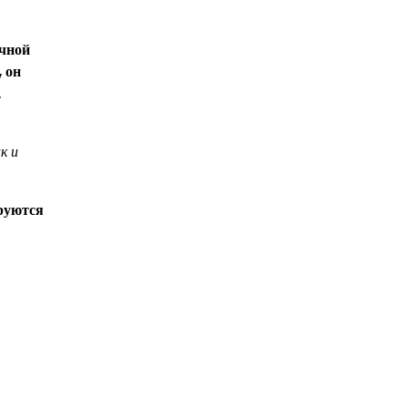
учной
, он
.
к и
ируются