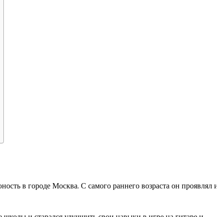
ность в городе Москва. С самого раннего возраста он проявлял 
школы и старался улучшить свои навыки в игре на гитаре и