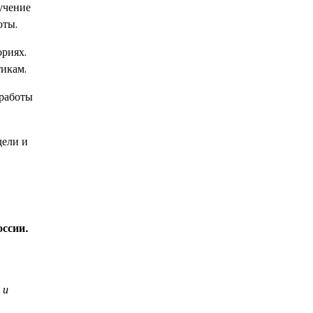
учение
оты.
ориях.
тикам.
 работы
дели и
оссии.
 и