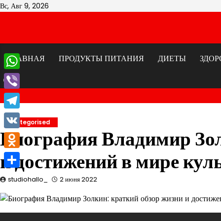
Перейти
Вс, Авг 9, 2026
к
содержимому
ГЛАВНАЯ
ПРОДУКТЫ ПИТАНИЯ
ДИЕТЫ
ЗДОР
WhatsApp
Viber
Telegram
Uncategorised
Биография Владимир Зол
VK
и достижений в мире кул
Odnoklassniki
Отправить
studiohallo_
2 июня 2022