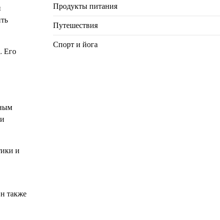
Продукты питания
и
ить
Путешествия
Спорт и йога
. Его
чным
 и
тики и
Он также