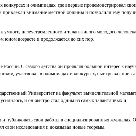
ых конкурсах и олимпиадах, где впервые продемонстрировал сво
сти привлекли внимание местной общины и позволили ему получ
к умного, целеустремленного и талантливого молодого человека
м юном возрасте и продолжается до сих пор.
е России. С самого детства он проявлял большой интерес к нау
еником, участвовал в олимпиадах и конкурсах, выигрывал призы
дарственный Университет на факультет вычислительной матема
 усилилось, и он быстро стал одним из самых талантливых и
х и публиковать свои работы в специализированных журналах. 
ял свои исследования и доказывал новые теоремы.