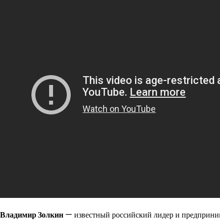
Владимир Золкин
— известный российский лидер и предприним