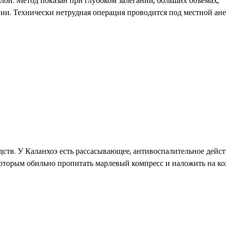
лой. Метод показан при глубоком залегании, больших объемах,
. Технически нетрудная операция проводится под местной ане
ств. У Каланхоэ есть рассасывающее, антивоспалительное дейст
 которым обильно пропитать марлевый компресс и наложить на к