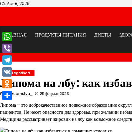
Перейти
Сб, Авг 8, 2026
к
содержимому
ГЛАВНАЯ
ПРОДУКТЫ ПИТАНИЯ
ДИЕТЫ
ЗДОР
WhatsApp
Viber
Telegram
Uncategorised
Липома на лбу: как изба
VK
Odnoklassniki
znakcomstva_
25 февраля 2023
Отправить
Липома – это доброкачественное подкожное образование округл
пациентов. Не несет опасности для здоровья, при желании избав
Медицина рассматривает жировик на лбу как возможное следстви