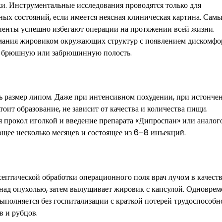
ики. Инструментальные исследования проводятся только для
ых состояний, если имеется неясная клиническая картина. Сам
иенты успешно избегают операции на протяжении всей жизни.
мания жировиком окружающих структур с появлением дискомфор
 в брюшную или забрюшинную полость.
ь размер липом. Даже при интенсивном похудении, при истонче
оит образование, не зависит от качества и количества пищи.
прокол иголкой и введение препарата «Дипроспан» или аналого
ающее несколько месяцев и состоящее из 6–8 инъекций.
асептической обработки операционного поля врач лучом в качест
 над опухолью, затем вылущивает жировик с капсулой. Одновре
полняется без госпитализации с краткой потерей трудоспособн
в и рубцов.