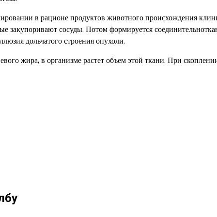
лировании в рационе продуктов животного происхождения клин
рые закупоривают сосуды. Потом формируется соединительнотка
иллюзия дольчатого строения опухоли.
вого жира, в организме растет объем этой ткани. При скоплени
лбу