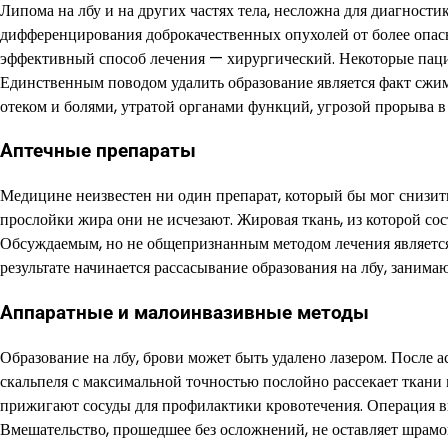
Липома на лбу и на других частях тела, несложна для диагност
дифференцирования доброкачественных опухолей от более опасн
эффективный способ лечения — хирургический. Некоторые пац
Единственным поводом удалить образование является факт сжи
отеком и болями, утратой органами функций, угрозой прорыва
Аптечные препараты
Медицине неизвестен ни один препарат, который бы мог снизит
прослойки жира они не исчезают. Жировая ткань, из которой сост
Обсуждаемым, но не общепризнанным методом лечения является 
результате начинается рассасывание образования на лбу, заним
Аппаратные и малоинвазивные методы
Образование на лбу, брови может быть удалено лазером. После 
скальпеля с максимальной точностью послойно рассекает ткани
прижигают сосуды для профилактики кровотечения. Операция вы
Вмешательство, прошедшее без осложнений, не оставляет шрамо