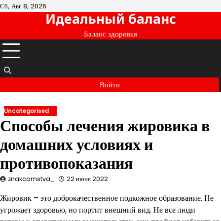
Перейти
Сб, Авг 8, 2026
Идеальный баланс
к
содержимому
Баланс здоровья
Войти
Uncategorised
Способы лечения жировика в
домашних условиях и
противопоказания
znakcomstva_
22 июня 2022
Жировик – это доброкачественное подкожное образование. Не
угрожает здоровью, но портит внешний вид. Не все люди