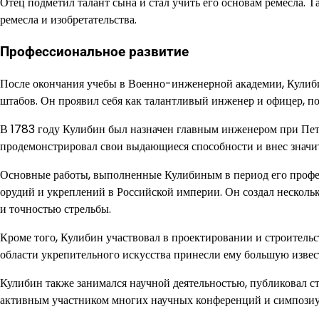
Отец подметил талант сына и стал учить его основам ремесла. Т
ремесла и изобретательства.
Профессиональное развитие
После окончания учебы в Военно-инженерной академии, Кулиб
штабов. Он проявил себя как талантливый инженер и офицер, п
В 1783 году Кулибин был назначен главным инженером при Пет
продемонстрировал свои выдающиеся способности и внес значит
Основные работы, выполненные Кулибиным в период его профес
орудий и укреплений в Российской империи. Он создал нескол
и точностью стрельбы.
Кроме того, Кулибин участвовал в проектировании и строитель
области укрепительного искусства принесли ему большую извес
Кулибин также занимался научной деятельностью, публиковал с
активным участником многих научных конференций и симпозиум