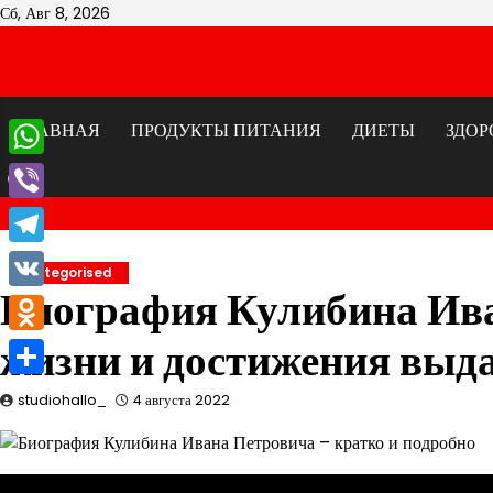
Перейти
Сб, Авг 8, 2026
к
содержимому
ГЛАВНАЯ
ПРОДУКТЫ ПИТАНИЯ
ДИЕТЫ
ЗДОР
WhatsApp
Viber
Telegram
Uncategorised
Биография Кулибина Ива
VK
жизни и достижения выд
Odnoklassniki
Отправить
studiohallo_
4 августа 2022