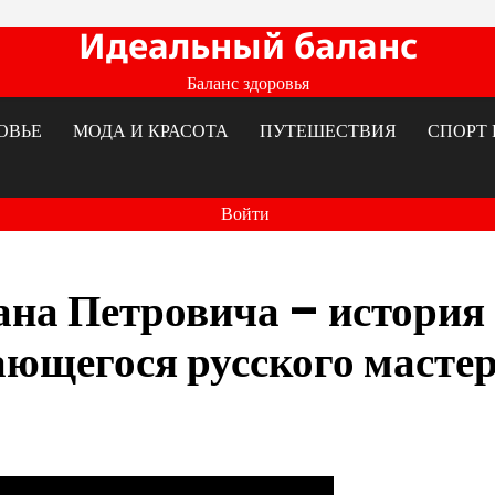
Идеальный баланс
Баланс здоровья
ОВЬЕ
МОДА И КРАСОТА
ПУТЕШЕСТВИЯ
СПОРТ 
Войти
на Петровича – история
ающегося русского масте