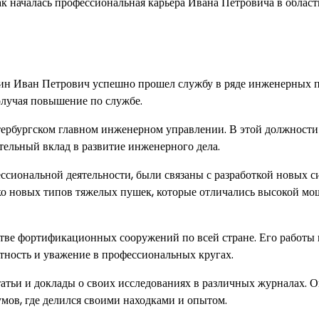
ак началась профессиональная карьера Ивана Петровича в област
ин Иван Петрович успешно прошел службу в ряде инженерных п
олучая повышение по службе.
ербургском главном инженерном управлении. В этой должности
ельный вклад в развитие инженерного дела.
сиональной деятельности, были связаны с разработкой новых с
ько новых типов тяжелых пушек, которые отличались высокой м
стве фортификационных сооружений по всей стране. Его работы 
тность и уважение в профессиональных кругах.
татьи и доклады о своих исследованиях в различных журналах. 
ов, где делился своими находками и опытом.