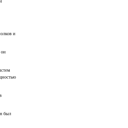
и
олков и
 он
истем
ощностью
в
Он был