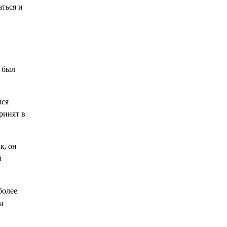
ться и
 был
лся
ринят в
к, он
й
более
и