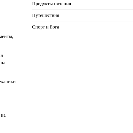
Продукты питания
Путешествия
н
Спорт и йога
менты,
ыл
 на
механики
 на