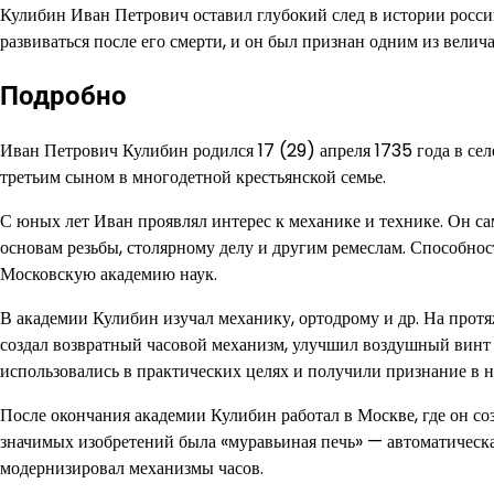
Кулибин Иван Петрович оставил глубокий след в истории росси
развиваться после его смерти, и он был признан одним из вели
Подробно
Иван Петрович Кулибин родился 17 (29) апреля 1735 года в се
третьим сыном в многодетной крестьянской семье.
С юных лет Иван проявлял интерес к механике и технике. Он са
основам резьбы, столярному делу и другим ремеслам. Способнос
Московскую академию наук.
В академии Кулибин изучал механику, ортодрому и др. На протя
создал возвратный часовой механизм, улучшил воздушный винт 
использовались в практических целях и получили признание в н
После окончания академии Кулибин работал в Москве, где он со
значимых изобретений была «муравьиная печь» — автоматическая
модернизировал механизмы часов.