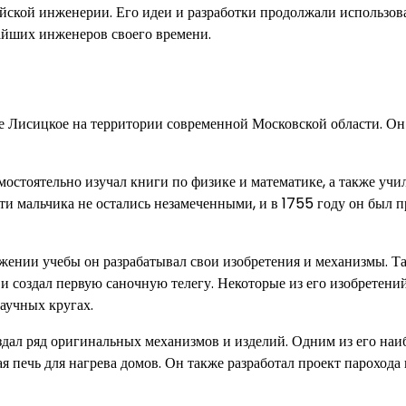
йской инженерии. Его идеи и разработки продолжали использова
чайших инженеров своего времени.
ле Лисицкое на территории современной Московской области. Он
мостоятельно изучал книги по физике и математике, а также учи
ти мальчика не остались незамеченными, и в 1755 году он был п
жении учебы он разрабатывал свои изобретения и механизмы. Та
и создал первую саночную телегу. Некоторые из его изобретени
аучных кругах.
здал ряд оригинальных механизмов и изделий. Одним из его наи
 печь для нагрева домов. Он также разработал проект парохода 