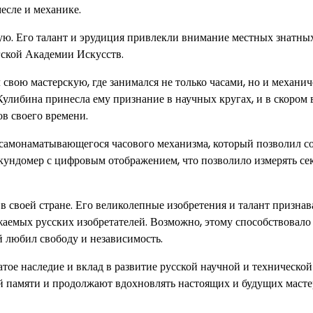
есле и механике.
ую. Его талант и эрудиция привлекли внимание местных знатны
ргской Академии Искусств.
свою мастерскую, где занимался не только часами, но и механи
Кулибина принесла ему признание в научных кругах, и в скором
ов своего времени.
самонаматывающегося часового механизма, который позволил со
екундомер с цифровым отображением, что позволило измерять се
 своей стране. Его великолепные изобретения и талант признав
жаемых русских изобретателей. Возможно, этому способствовало 
 любил свободу и независимость.
гатое наследие и вклад в развитие русской научной и техническо
ой памяти и продолжают вдохновлять настоящих и будущих масте