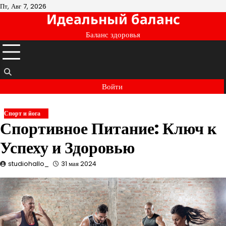
Перейти
Пт, Авг 7, 2026
Идеальный баланс
к
содержимому
Баланс здоровья
Войти
Спорт и йога
Спортивное Питание: Ключ к
Успеху и Здоровью
studiohallo_
31 мая 2024