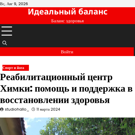
Перейти
Вс, Авг 9, 2026
Идеальный баланс
к
содержимому
Баланс здоровья
Войти
Спорт и йога
Реабилитационный центр
Химки: помощь и поддержка в
восстановлении здоровья
studiohallo_
11 марта 2024