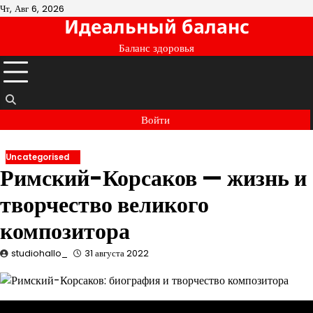
Перейти
Чт, Авг 6, 2026
Идеальный баланс
к
содержимому
Баланс здоровья
Войти
Uncategorised
Римский-Корсаков — жизнь и
творчество великого
композитора
studiohallo_
31 августа 2022