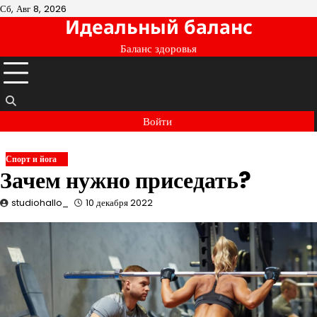
Перейти
Сб, Авг 8, 2026
Идеальный баланс
к
содержимому
Баланс здоровья
Войти
Спорт и йога
Зачем нужно приседать?
studiohallo_
10 декабря 2022