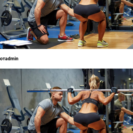
отadmin