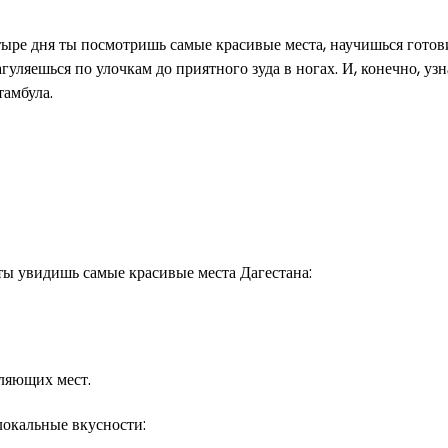
тыре дня ты посмотришь самые красивые места, научишься готов
уляешься по улочкам до приятного зуда в ногах. И, конечно, уз
тамбула.
ты увидишь самые красивые места Дагестана:
ляющих мест.
локальные вкусности: