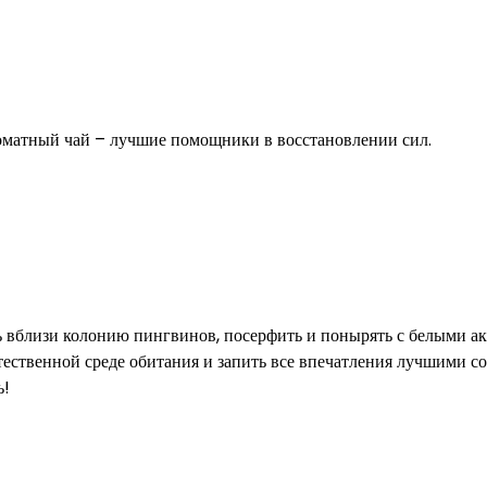
роматный чай – лучшие помощники в восстановлении сил.
ь вблизи колонию пингвинов, посерфить и понырять с белыми ак
стественной среде обитания и запить все впечатления лучшими с
ь!