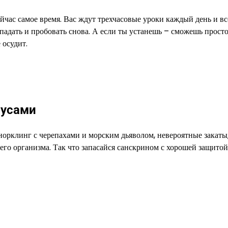
йчас самое время. Вас ждут трехчасовые уроки каждый день и вс
 падать и пробовать снова. А если ты устанешь – сможешь прост
 осудит.
русами
норклинг с черепахами и морским дьяволом, невероятные закаты
го организма. Так что запасайся санскрином с хорошей защитой