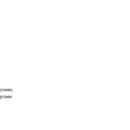
улами,
ортами