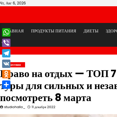
Перейти
Чт, Авг 6, 2026
к
содержимому
ГЛАВНАЯ
ПРОДУКТЫ ПИТАНИЯ
ДИЕТЫ
ЗДОР
WhatsApp
Viber
Telegram
Путешествия
Право на отдых — ТОП 7
VK
туры для сильных и неза
Odnoklassniki
Отправить
посмотреть 8 марта
studiohallo_
11 декабря 2022