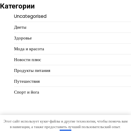
Категории
Uncategorised
Диеты
Здоровье
Мода и красота
Новости плюс
Продукты питания
Путешествия
Спорт и йога
Этот сайт использует куки-файлы и другие технологии, чтобы помочь вам
Copyright © 2026
Идеальный баланс
Тема Hourly News от
в навигации, а также предоставить лучший пользовательский опыт.