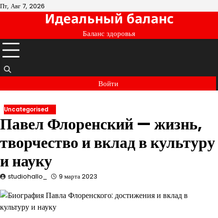
Перейти
Пт, Авг 7, 2026
Идеальный баланс
к
содержимому
Баланс здоровья
Войти
Uncategorised
Павел Флоренский — жизнь,
творчество и вклад в культуру
и науку
studiohallo_
9 марта 2023