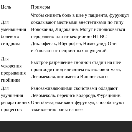
Цель
Примеры
Чтобы снизить боль в шее у пациента, фурункул
Для
обкалывают местными анестетиками по типу
уменьшения
Новокаина, Лидокаина. Могут использоваться
болевого
перорально или инъекционно НПВС:
синдрома
Диклофенак, Ибупрофен, Нимесулид. Они
избавляют от неприятных ощущений.
Для
Быстрое разрешение гнойной стадии на шее
ускорения
происходит под влиянием ихтиоловой мази,
прорывания
Левомеколя, линимента Вишневского.
гнойника
Для
Ранозаживляющими свойствами обладают
улучшения
Левомеколь, перекись водорода, Фурацилин.
репаративных
Они обеззараживают фурункул, способствуют
процессов
заживлению раны на шее.