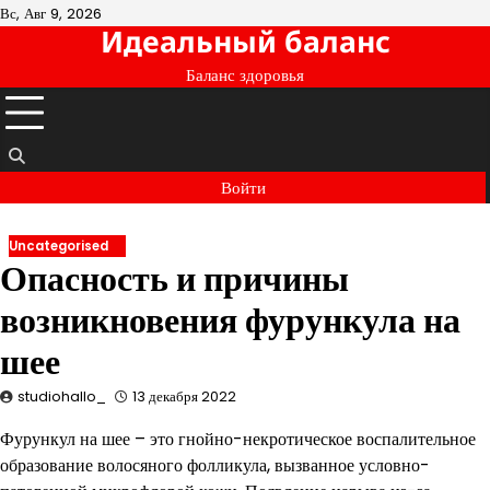
Перейти
Вс, Авг 9, 2026
Идеальный баланс
к
содержимому
Баланс здоровья
Войти
Uncategorised
Опасность и причины
возникновения фурункула на
шее
studiohallo_
13 декабря 2022
Фурункул на шее – это гнойно-некротическое воспалительное
образование волосяного фолликула, вызванное условно-