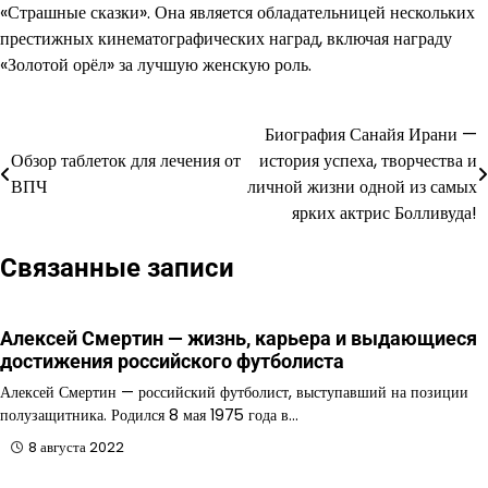
«Страшные сказки». Она является обладательницей нескольких
престижных кинематографических наград, включая награду
«Золотой орёл» за лучшую женскую роль.
Биография Санайя Ирани —
Навигация
Обзор таблеток для лечения от
история успеха, творчества и
по
ВПЧ
личной жизни одной из самых
ярких актрис Болливуда!
записям
Связанные записи
Алексей Смертин — жизнь, карьера и выдающиеся
достижения российского футболиста
Алексей Смертин — российский футболист, выступавший на позиции
полузащитника. Родился 8 мая 1975 года в…
8 августа 2022