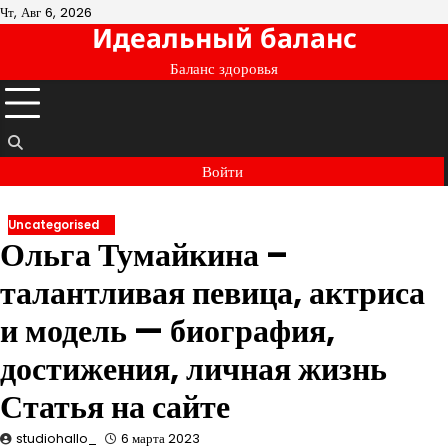
Перейти
Чт, Авг 6, 2026
Идеальный баланс
к
содержимому
Баланс здоровья
Войти
Uncategorised
Ольга Тумайкина –
талантливая певица, актриса
и модель — биография,
достижения, личная жизнь
Статья на сайте
studiohallo_
6 марта 2023