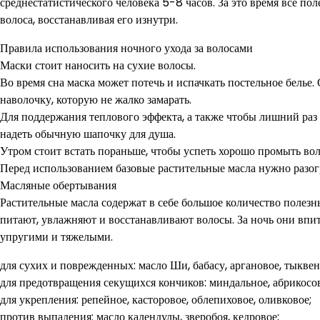
среднестатистического человека 5-8 часов. За это время все по
волоса, восстанавливая его изнутри.
Правила использования ночного ухода за волосами
Маски стоит наносить на сухие волосы.
Во время сна маска может потечь и испачкать постельное белье.
наволочку, которую не жалко замарать.
Для поддержания теплового эффекта, а также чтобы лишний раз н
надеть обычную шапочку для душа.
Утром стоит встать пораньше, чтобы успеть хорошо промыть вол
Перед использованием базовые растительные масла нужно разогр
Масляные обертывания
Растительные масла содержат в себе большое количество полезн
питают, увлажняют и восстанавливают волосы. За ночь они впит
упругими и тяжелыми.
для сухих и поврежденных: масло Ши, бабасу, аргановое, тыквен
для предотвращения секущихся кончиков: миндальное, абрикосо
для укрепления: репейное, касторовое, облепиховое, оливковое;
против выпадения: масло календулы, зверобоя, кедровое;