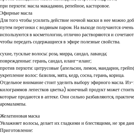
при перхоти: масла макадамии, репейное, касторовое.
Эфирные масла
Для того чтобы усилить действие ночной маски в нее можно до
путем перегонки с водяным паром. На выходе получаются очень
используются в косметологии, отлично растворяются и сочетают
чтобы передать содержащиеся в эфире полезные свойства.
сухие, тусклые волосы: роза, мирра, сандал, лаванда;
поврежденные: герань, сандал, иланг-иланг;
против перхоти: цитрусовые (апельсин, лимон, мандарин, грейпф
укрепление волос: базилик, мята, кедр, сосна, герань, корица.
Отдельное внимание стоит уделить выбору эфирного масла. Из-з
килограммов лепестков цветка) конечный продукт может стоить
которые продаются в аптеке. Они сильно разбавляются, практич
аромалампы.
Желатиновая маска
Увлажняет волосы, делает их гладкими и блестящими, не зря д
Приготовление: