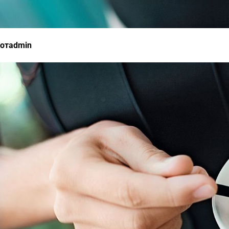
отadmin