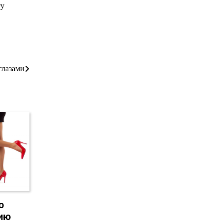
ту
глазами
ю
нию