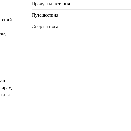
Продукты питания
Путешествия
стений
Спорт и йога
ову
ько
фирам,
о для