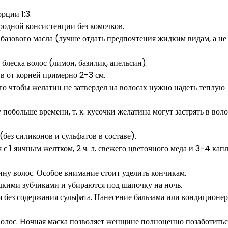
рции 1:3.
родной консистенции без комочков.
о базового масла (лучше отдать предпочтения жидким видам, а не
 блеска волос (лимон, базилик, апельсин).
в от корней примерно 2-3 см.
го чтобы желатин не затвердел на волосах нужно надеть теплую
побольше времени, т. к. кусочки желатина могут застрять в воло
без силиконов и сульфатов в составе).
 с 1 яичным желтком, 2 ч. л. свежего цветочного меда и 3-4 кап
ину волос. Особое внимание стоит уделить кончикам.
дкими зубчиками и убираются под шапочку на ночь.
 без содержания сульфата. Нанесение бальзама или кондиционер
волос. Ночная маска позволяет женщине полноценно позаботитьс