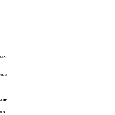
сах.
лями
а не
я о