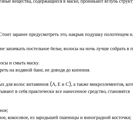
лезные вещества, содержащиеся в маске, проникают вглубь струк
 Стоит заранее предусмотреть это, накрыв подушку полотенцем и
е запачкать постельное белье, волосы на ночь лучше собрать в 
осы и смыть маску.
еть на водяной бане, не доводя до кипения.
ых для волос витаминов (А, Е и С), а также микроэлементов, ко
ывают в себя практически все нанесенное средство, становятся
ное;
вое, кокосовое, из зародышей пшеницы и виноградной косточки;