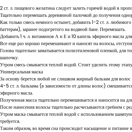
2 ст. л. пищевого желатина следует залить горячей водой в пропо
Тщательно перемешать деревянной палочкой до получения одно
Как только смесь немного остынет, добавить 1-2 ст. л. любимог
баттерам), заранее подогретого на водяной бане. Перемешать.
Добавить 1 ч. л. витаминов А и Е и 10 капель эфирного масла для
Все еще раз хорошо перемешивают и наносят на волосы, отступи
Голова тщательно заматывается полиэтиленовой пленкой, для то
шапочку.
Утром смесь смывается теплой водой. Стоит уделить этому этапу 
Универсальная маска
За основу берется любой не слишком жирный бальзам для волос (
4-5 ст. л. бальзама (в зависимости от длины волос) смешивается
эфирного масла.
Полученная масса тщательно перемешивается и наносится на дл
После нанесения волосы тщательно расчесываются гребнем с ре
Утром маска смывается теплой водой с использованием шампуня
требуется.
Таким образом, во время сна происходит насыщение и питание 