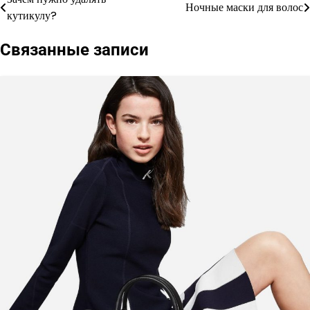
Навигация
Ночные маски для волос
кутикулу?
по
Связанные записи
записям