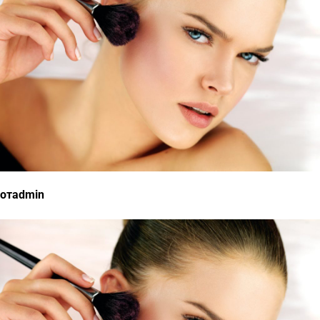
отadmin