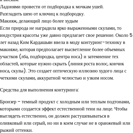
Ладонями провести от подбородка к мочкам ушей.
Разгладить шею от ключиц к подбородку.
Макияж, делающий лицо более худым
Если природа не наградила ярко выраженными скулами, то
индустрия красоты уже давно предлагает свое решение. Около 5
лет назад Ким Кардашьян ввела в моду контуринг-технику в
макияже, которая предполагает высветление более объемных
участков (лба, подбородка, центра носа) и затемнение тех
областей, которые нужно скрыть (линия роста волос, кончик
носа, скулы). Это создает оптическую иллюзию худого лица с
четкими скулами, аккуратной челюстью и узким носом.
Средства для выполнения контуринга:
Бронзер – темный продукт с холодным или теплым подтонами,
которыми создается эффект естественной тени на лице. Чтобы
выглядеть естественно, он должен растушевываться в
оливковый или серый, но ни в коем случае не в оранжевый или
рыжий оттенки.