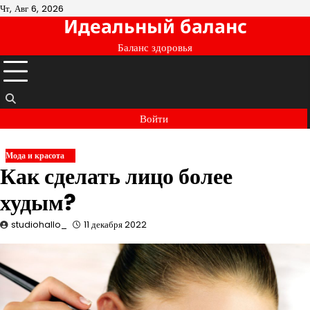
Перейти
Чт, Авг 6, 2026
Идеальный баланс
к
содержимому
Баланс здоровья
Войти
Мода и красота
Как сделать лицо более
худым?
studiohallo_
11 декабря 2022