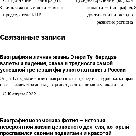
Си Цзиньпин — биография,
губернатор Ленинградской
по
личная жизнь и дети — всё о
области — биография,
председателе КНР
достижения и вклад в
записям
развитие региона
Связанные записи
Биография и личная жизнь Этери Тутберидзе —
взлеты и падения, слава и трудности самой
успешной тренерши фигурного катания в России
Этери Тутберидзе – известная российская тренер и фигуристка, которая
прославилась своими выдающимися достижениями и уникальным…
19 августа 2022
Биография иеромонаха Фотия — история
невероятной жизни церковного деятеля, который
прославился своими подвигами и красотой