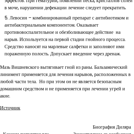
эффектов. При гематурии, появлении песка, кристаллов солей
в моче, нарушении дефекации лечение следует прекратить.
Левосин – комбинированный препарат с антибиотиком и
антибактериальным компонентом. Оказывает
противовоспалительное и обезболивающее действие на
нарыв. Используется на первой стадии гнойного процесса.
Средство наносят на марлевые салфетки и заполняют ими
пораженную полость. Допускает введение через дренаж.
Мазь Вишневского вытягивает гной из раны. Бальзамический
линимент применяется для лечения нарывов, расположенных в
любой части тела. Но при этом он не является безопасным
домашним средством и не применяется при лечении угрей и
акне.
Источник
Биография Диляра
Навигация