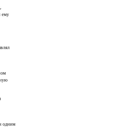
,
и ему
являл
ном
мную
л
н одним