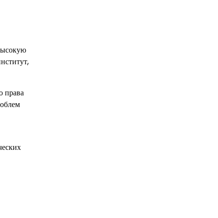
 высокую
нститут,
о права
роблем
ческих