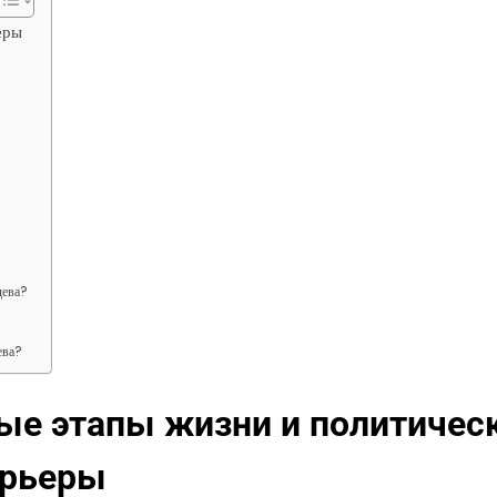
еры
дева?
ева?
ые этапы жизни и политичес
арьеры