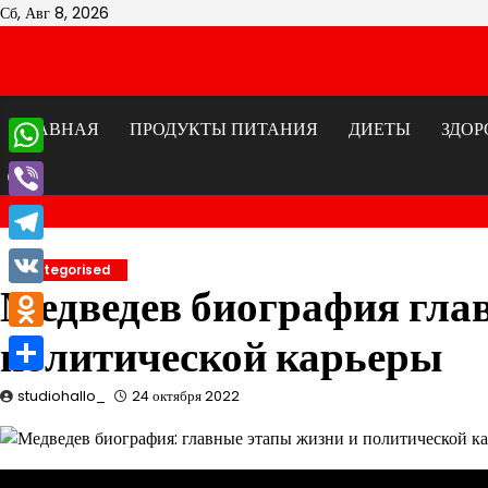
Перейти
Сб, Авг 8, 2026
к
содержимому
ГЛАВНАЯ
ПРОДУКТЫ ПИТАНИЯ
ДИЕТЫ
ЗДОР
WhatsApp
Viber
Telegram
Uncategorised
Медведев биография гла
VK
политической карьеры
Odnoklassniki
Отправить
studiohallo_
24 октября 2022