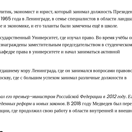
тик, экономист и юрист, который занимал должность Президе
 1965 года в Ленинграде, в семье специалистов в области ландш
е и экономике, и его таланты были замечены ещё в школе.
дарственный Университет, где изучал право. Во время учёбы о
вознаграждены заместительным председательством в студенческо
кафедре права в университете и начал заниматься активной
огдашнему мэру Ленинграда, где он занимался вопросами правов
скву, где с большим успехом занимал различные должности в
рал его премьер-министром Российской Федерации в 2012 году. Е
денных реформ и новых законов.
В 2018 году Медведев был пере
ации, где продолжил свою работу в области внутренней и внешн