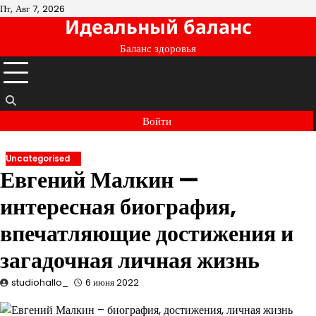
Перейти
Пт, Авг 7, 2026
Идеальный баланс
к
содержимому
Баланс здоровья
Войти
Uncategorised
Евгений Малкин —
интересная биография,
впечатляющие достижения и
загадочная личная жизнь
studiohallo_
6 июня 2022