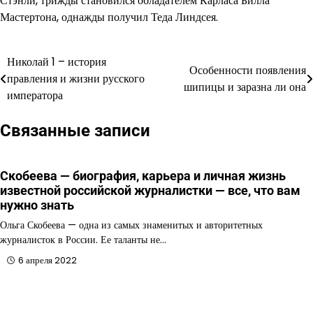
Стэнли, трижды становился обладателем Карласа Билла
Мастертона, однажды получил Теда Линдсея.
Николай 1 – история
Навигация
Особенности появления
правления и жизни русского
шипицы и заразна ли она
по
императора
записям
Связанные записи
Скобеева — биография, карьера и личная жизнь
известной российской журналистки — все, что вам
нужно знать
Ольга Скобеева — одна из самых знаменитых и авторитетных
журналисток в России. Ее таланты не…
6 апреля 2022