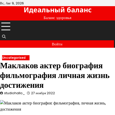
Перейти
Вс, Авг 9, 2026
Идеальный баланс
к
содержимому
Баланс здоровья
Войти
Uncategorised
Маклаков актер биография
фильмография личная жизнь
достижения
studiohallo_
27 ноября 2022