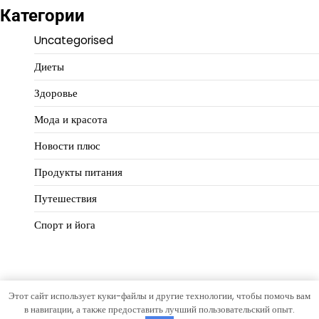
Категории
Uncategorised
Диеты
Здоровье
Мода и красота
Новости плюс
Продукты питания
Путешествия
Спорт и йога
Этот сайт использует куки-файлы и другие технологии, чтобы помочь вам
Copyright © 2026
Идеальный баланс
Тема Hourly News от
в навигации, а также предоставить лучший пользовательский опыт.