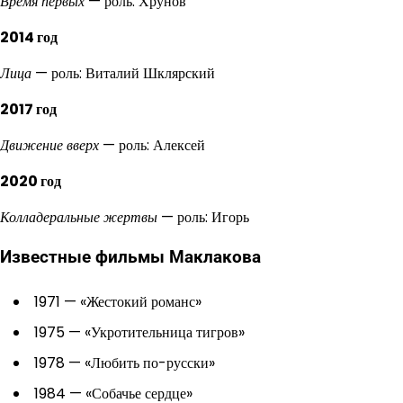
Время первых
— роль: Хрунов
2014 год
Лица
— роль: Виталий Шклярский
2017 год
Движение вверх
— роль: Алексей
2020 год
Колладеральные жертвы
— роль: Игорь
Известные фильмы Маклакова
1971 — «Жестокий романс»
1975 — «Укротительница тигров»
1978 — «Любить по-русски»
1984 — «Собачье сердце»