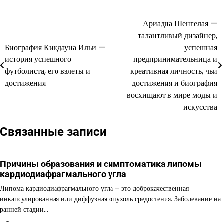
Ариадна Шенгелая —
Навигация
талантливый дизайнер,
по
Биография Кикдауна Ильи —
успешная
история успешного
предпринимательница и
записям
футболиста, его взлеты и
креативная личность, чьи
достижения
достижения и биография
восхищают в мире моды и
искусства
Связанные записи
Причины образования и симптоматика липомы
кардиодиафрагмального угла
Липома кардиодиафрагмального угла – это доброкачественная
инкапсулированная или диффузная опухоль средостения. Заболевание на
ранней стадии…