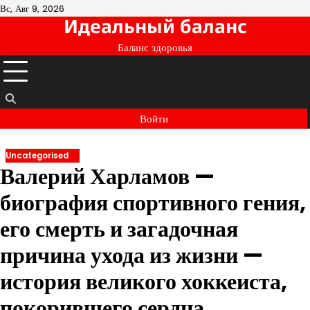
Перейти
Вс, Авг 9, 2026
Идеальный баланс
к
содержимому
Баланс здоровья
Войти
Uncategorised
Валерий Харламов —
биография спортивного гения,
его смерть и загадочная
причина ухода из жизни —
история великого хоккеиста,
покорившего сердца