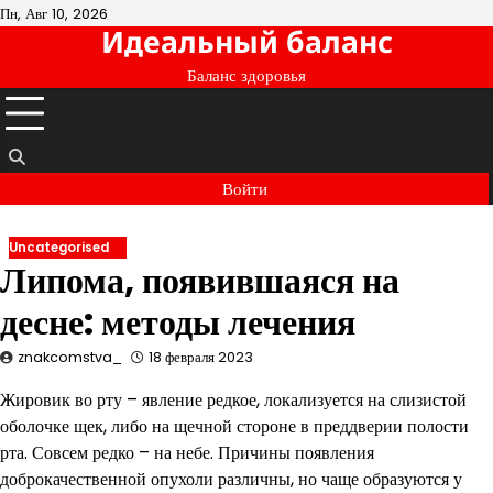
Перейти
Пн, Авг 10, 2026
Идеальный баланс
к
содержимому
Баланс здоровья
Войти
Uncategorised
Липома, появившаяся на
десне: методы лечения
znakcomstva_
18 февраля 2023
Жировик во рту – явление редкое, локализуется на слизистой
оболочке щек, либо на щечной стороне в преддверии полости
рта. Совсем редко – на небе. Причины появления
доброкачественной опухоли различны, но чаще образуются у