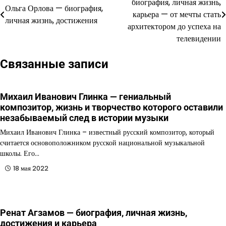
биография, личная жизнь,
Ольга Орлова — биография,
по
карьера — от мечты стать
личная жизнь, достижения
архитектором до успеха на
записям
телевидении
Связанные записи
Михаил Иванович Глинка — гениальный
композитор, жизнь и творчество которого оставили
незабываемый след в истории музыки
Михаил Иванович Глинка – известный русский композитор, который
считается основоположником русской национальной музыкальной
школы. Его…
18 мая 2022
Ренат Агзамов — биография, личная жизнь,
достижения и карьера