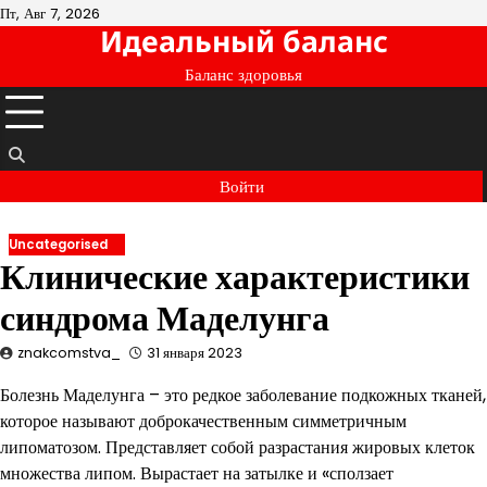
Перейти
Пт, Авг 7, 2026
Идеальный баланс
к
содержимому
Баланс здоровья
Войти
Uncategorised
Клинические характеристики
синдрома Маделунга
znakcomstva_
31 января 2023
Болезнь Маделунга – это редкое заболевание подкожных тканей,
которое называют доброкачественным симметричным
липоматозом. Представляет собой разрастания жировых клеток
множества липом. Вырастает на затылке и «сползает