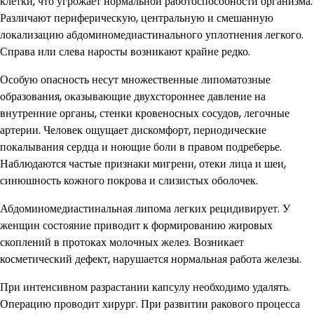
клетки, что угрожает нормальной работоспособности организма.
Различают периферическую, центральную и смешанную
локализацию абдоминомедиастинального уплотнения легкого.
Справа или слева наросты возникают крайне редко.
Особую опасность несут множественные липоматозные
образования, оказывающие двухстороннее давление на
внутренние органы, стенки кровеносных сосудов, легочные
артерии. Человек ощущает дискомфорт, периодические
покалывания сердца и ноющие боли в правом подреберье.
Наблюдаются частые признаки мигрени, отеки лица и шеи,
синюшность кожного покрова и слизистых оболочек.
Абдоминомедиастинальная липома легких рецидивирует. У
женщин состояние приводит к формированию жировых
скоплений в протоках молочных желез. Возникает
косметический дефект, нарушается нормальная работа железы.
При интенсивном разрастании капсулу необходимо удалять.
Операцию проводит хирург. При развитии ракового процесса