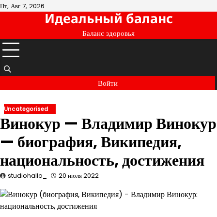
Перейти
Пт, Авг 7, 2026
Идеальный баланс
к
содержимому
Баланс здоровья
Войти
Uncategorised
Винокур — Владимир Винокур
— биография, Википедия,
национальность, достижения
studiohallo_
20 июля 2022