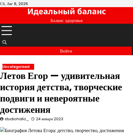
Перейти
Сб, Авг 8, 2026
Идеальный баланс
к
содержимому
Баланс здоровья
Войти
Uncategorised
Летов Егор — удивительная
история детства, творческие
подвиги и невероятные
достижения
studiohallo_
24 января 2023