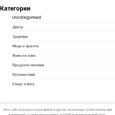
Категории
Uncategorised
Диеты
Здоровье
Мода и красота
Новости плюс
Продукты питания
Путешествия
Спорт и йога
Этот сайт использует куки-файлы и другие технологии, чтобы помочь вам
Copyright © 2026
Идеальный баланс
Тема Hourly News от
в навигации, а также предоставить лучший пользовательский опыт.