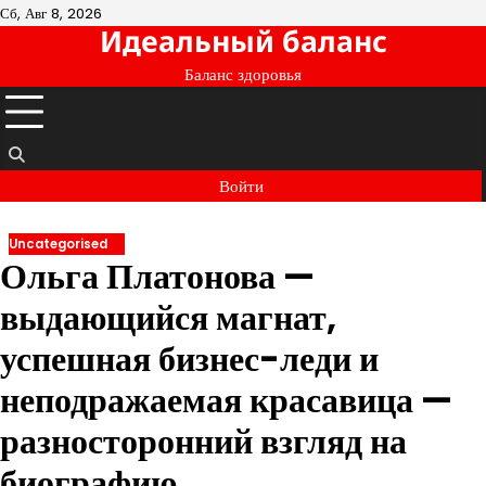
Перейти
Сб, Авг 8, 2026
Идеальный баланс
к
содержимому
Баланс здоровья
Войти
Uncategorised
Ольга Платонова —
выдающийся магнат,
успешная бизнес-леди и
неподражаемая красавица —
разносторонний взгляд на
биографию,