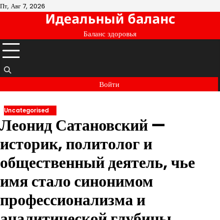
Перейти
Пт, Авг 7, 2026
Идеальный баланс
к
содержимому
Баланс здоровья
Войти
Uncategorised
Леонид Сатановский —
историк, политолог и
общественный деятель, чье
имя стало синонимом
профессионализма и
аналитической глубины