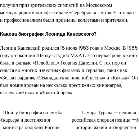
получил приз зрительских симпатий на Московском
международном кинофестивале «Серебряная лента». Его талант
и профессионализм были признаны коллегами и зрителями.
Какова биография Леонида Каневского?
Леонид Каневский родился 18 июля 1963 года в Москве. В 1985
году он окончил Школу-студию МХАТ. Его первая роль в кино
была в фильме «Я люблю…» Георгия Данелии. С тех пор он
снялся во многих известных фильмах и сериалах, таких как
«Белая гвардия», «Семнадцать мгновений весны» и «Катька». Он
был номинирован на несколько престижных кинонаград,
включая «Ника» и «Золотой орёл».
Шойгу биография и служба
Тамара Турава — великая
Навигация
карьера и достижения
российская оперная певица —
по
министра обороны России
история жизни и творчества
записям