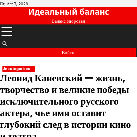
Перейти
Пт, Авг 7, 2026
Идеальный баланс
к
содержимому
Баланс здоровья
Войти
Uncategorised
Леонид Каневский — жизнь,
творчество и великие победы
исключительного русского
актера, чье имя оставит
глубокий след в истории кино
и театра