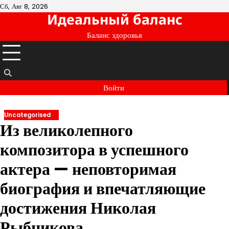
Перейти
Сб, Авг 8, 2026
Идеальный баланс
к
содержимому
Баланс здоровья
Войти
Uncategorised
Из великолепного
композитора в успешного
актера — неповторимая
биография и впечатляющие
достижения Николая
Рыбникова