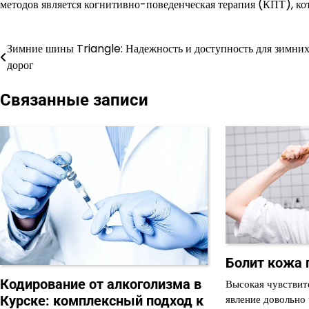
методов является когнитивно-поведенческая терапия (КПТ), ко
Зимние шины Triangle: Надежность и доступность для зимни
Навигация
дорог
по
Связанные записи
записям
Болит кожа 
Кодирование от алкоголизма в
Высокая чувствит
явление довольно
Курске: комплексный подход к