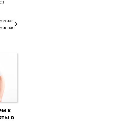
ен
 методы
имостью
ем к
оты о