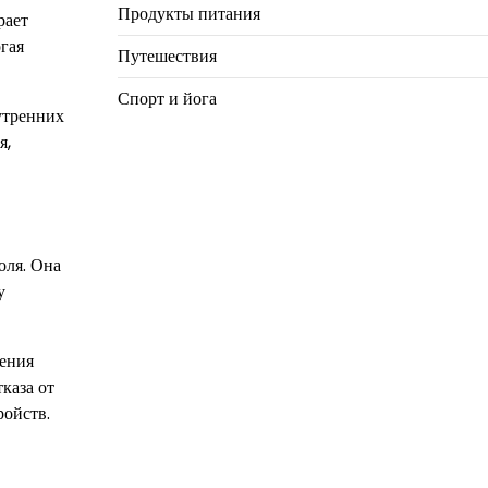
Продукты питания
рает
гая
Путешествия
Спорт и йога
утренних
я,
оля. Она
у
ления
каза от
ройств.