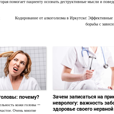
торая помогает пациенту осознать деструктивные мысли и повед
х
Кодирование от алкоголизма в Иркутске: Эффективные
борьбы с завис
Зачем записаться на при
головы: почему?
неврологу: важность заб
ельность кожи головы —
здоровье своего нервной
 частое. Очень многие