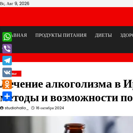
Перейти
Вс, Авг 9, 2026
к
содержимому
ГЛАВНАЯ
ПРОДУКТЫ ПИТАНИЯ
ДИЕТЫ
ЗДОР
WhatsApp
Viber
Telegram
Здоровье
Лечение алкоголизма в И
VK
методы и возможности п
Odnoklassniki
Отправить
studiohallo_
16 октября 2024