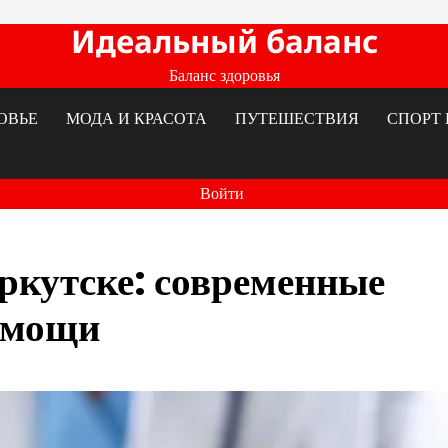
Идеальный баланс
Баланс здоровья
ОВЬЕ
МОДА И КРАСОТА
ПУТЕШЕСТВИЯ
СПОРТ 
Войти
ркутске: современные
омощи