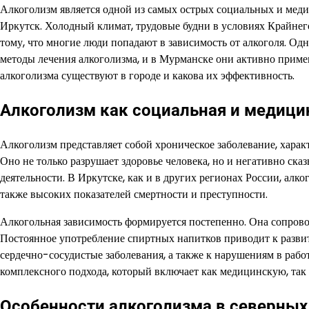
Алкоголизм является одной из самых острых социальных и меди
Иркутск. Холодный климат, трудовые будни в условиях Крайнег
тому, что многие люди попадают в зависимость от алкоголя. Од
методы лечения алкоголизма, и в Мурманске они активно примен
алкоголизма существуют в городе и какова их эффективность.
Алкоголизм как социальная и медици
Алкоголизм представляет собой хроническое заболевание, харак
Оно не только разрушает здоровье человека, но и негативно ска
деятельности. В Иркутске, как и в других регионах России, алк
также высоких показателей смертности и преступности.
Алкогольная зависимость формируется постепенно. Она сопрово
Постоянное употребление спиртных напитков приводит к развити
сердечно-сосудистые заболевания, а также к нарушениям в рабо
комплексного подхода, который включает как медицинскую, так
Особенности алкоголизма в северных