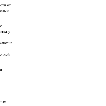
ости от
колько
ие
отказу
кают на
дочной
 и
вных