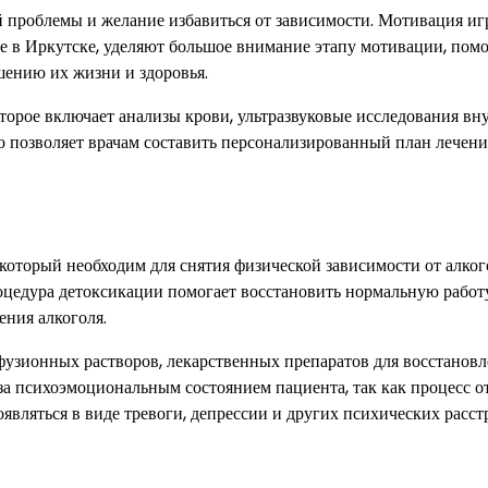
 проблемы и желание избавиться от зависимости. Мотивация иг
 в Иркутске, уделяют большое внимание этапу мотивации, помо
ушению их жизни и здоровья.
торое включает анализы крови, ультразвуковые исследования вн
о позволяет врачам составить персонализированный план лечени
который необходим для снятия физической зависимости от алког
оцедура детоксикации помогает восстановить нормальную работ
ения алкоголя.
узионных растворов, лекарственных препаратов для восстанов
за психоэмоциональным состоянием пациента, так как процесс от
вляться в виде тревоги, депрессии и других психических расст