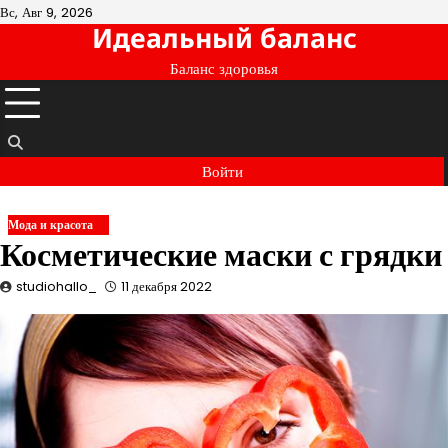
Перейти
Вс, Авг 9, 2026
Идеальный баланс
к
содержимому
Баланс здоровья
Войти
Мода и красота
Косметические маски с грядки
studiohallo_
11 декабря 2022