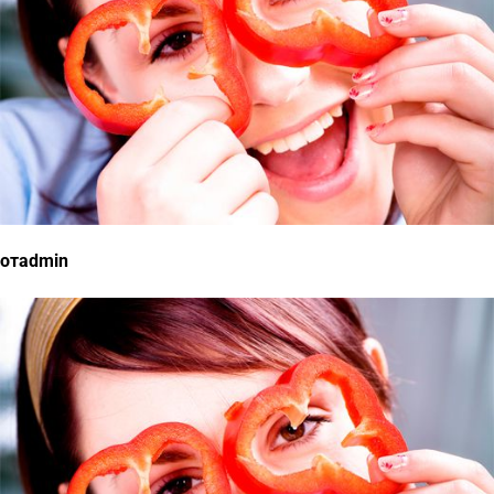
отadmin