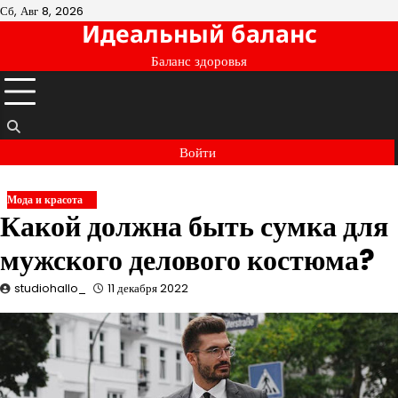
Перейти
Сб, Авг 8, 2026
Идеальный баланс
к
содержимому
Баланс здоровья
Войти
Мода и красота
Какой должна быть сумка для
мужского делового костюма?
studiohallo_
11 декабря 2022