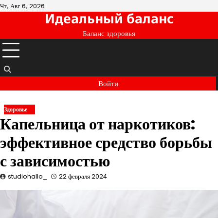
Перейти
Чт, Авг 6, 2026
Идеальный баланс
к
содержимому
Баланс здоровья
Войти
Здоровье
Капельница от наркотиков:
эффективное средство борьбы
с зависимостью
studiohallo_
22 февраля 2024