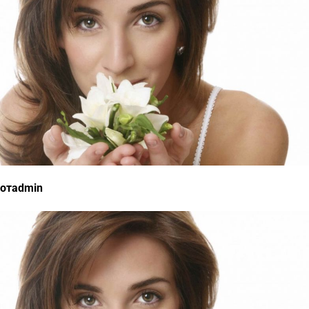
отadmin