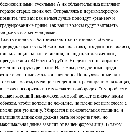
безжизненными, тусклыми. А их обладательница выглядит
гораздо старше своих лет. Отправляясь в парикмахерскую,
помните, что вам как нельзя лучше подойдут «рваные» и
градуированные пряди. Так ваши волосы будут выглядеть
здоровыми, а вы молодыми.
Толстые волосы. Экстремально толстые волосы обычно
природная данность. Некоторые полагают, что длинные волосы,
ниспадающие на плечи волной, не подходят для женщин,
преодолевших 40-летний рубеж. Но дело тут не возрасте, а
именно в структуре волос. На самом деле длинные пряди
отполированные омолаживают лицо. Но неухоженные или
толстые волосы, имеющие тенденцию к расширению на концах,
выглядят неопрятно и «утяжеляют» подбородок. Эту проблему
решает хороший парикмахер, который делает стрижку таким
образом, чтобы волосы не ложились на плечи ровным слоем, а
имели разную длину. Убирается и нежелательная толщина, и
излишняя длина: она должна быть не короче плеч, но
максимальная длина зависит от вашей формы лица. В таком
случае лицо и шея смотрятся подтянуто и моложаво.