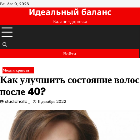
Перейти
Вс, Авг 9, 2026
Идеальный баланс
к
содержимому
Баланс здоровья
Войти
Мода и красота
Как улучшить состояние волос
после 40?
studiohallo_
11 декабря 2022