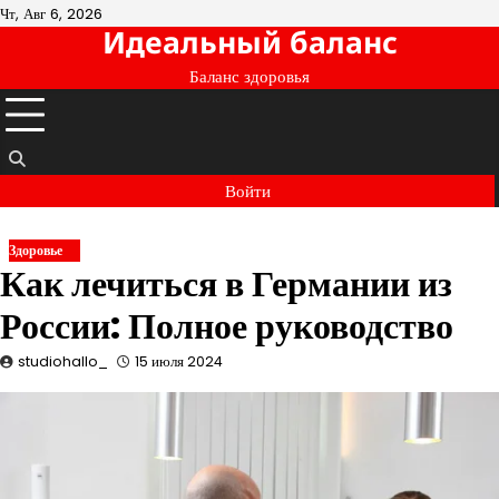
Перейти
Чт, Авг 6, 2026
Идеальный баланс
к
содержимому
Баланс здоровья
Войти
Здоровье
Как лечиться в Германии из
России: Полное руководство
studiohallo_
15 июля 2024