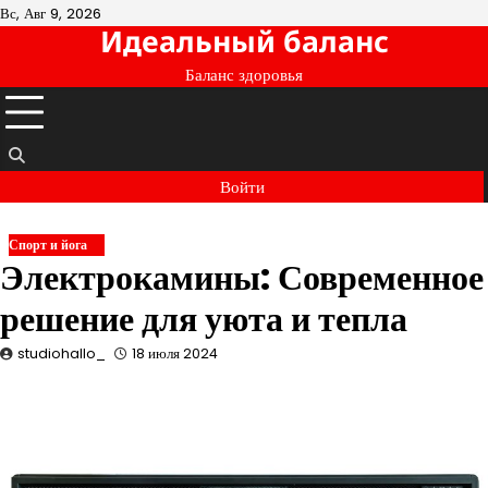
Перейти
Вс, Авг 9, 2026
Идеальный баланс
к
содержимому
Баланс здоровья
Войти
Спорт и йога
Электрокамины: Современное
решение для уюта и тепла
studiohallo_
18 июля 2024