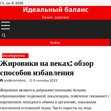
Перейти
Сб, Авг 8, 2026
Идеальный баланс
к
содержимому
Баланс здоровья
Войти
Uncategorised
Жировики на веках: обзор
способов избавления
znakcomstva_
5 сентября 2022
Жировики являются доброкачественными белыми
образованиями подкожной локализации, появление связывают с
нарушением липидного обмена в организме, локальным
скоплением отложений ткани. Часто наросты на лице