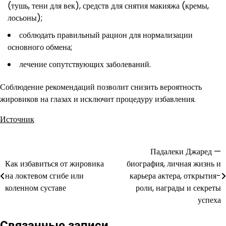
(тушь, тени для век), средств для снятия макияжа (кремы,
лосьоны);
соблюдать правильный рацион для нормализации
основного обмена;
лечение сопутствующих заболеваний.
Соблюдение рекомендаций позволит снизить вероятность
жировиков на глазах и исключит процедуру избавления.
Источник
Падалеки Джаред —
Навигация
Как избавиться от жировика
биография, личная жизнь и
по
на локтевом сгибе или
карьера актера, открытия-
коленном суставе
роли, награды и секреты
записям
успеха
Связанные записи