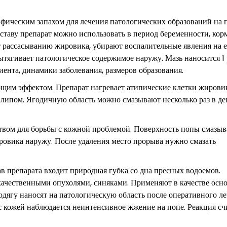
фическим запахом для лечения патологических образований на 
таву препарат можно использовать в период беременности, кор
 рассасыванию жировика, убирают воспалительные явления на е
ытягивает патологическое содержимое наружу. Мазь наносится 1
иента, динамики заболевания, размеров образования.
ющим эффектом. Препарат нагревает атипические клетки жирови
, липом. Ягодичную область можно смазывают несколько раз в де
ством для борьбы с кожной проблемой. Поверхность попы смазыв
ровика наружу. После удаления место прорыва нужно смазать
ав препарата входит природная губка со дна пресных водоемов.
качественными опухолями, синяками. Применяют в качестве осн
одягу наносят на патологическую область после оперативного ле
с кожей наблюдается неинтенсивное жжение на попе. Реакция сч