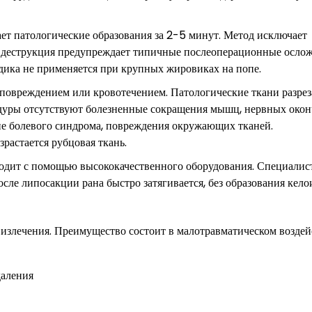
ает патологические образования за 2-5 минут. Метод исключает
я деструкция предупреждает типичные послеоперационные осло
дика не применяется при крупных жировиках на попе.
повреждением или кровотечением. Патологические ткани разрез
дуры отсутствуют болезненные сокращения мышц, нервных окон
ие болевого синдрома, повреждения окружающих тканей.
растается рубцовая ткань.
дит с помощью высококачественного оборудования. Специалис
сле липосакции рана быстро затягивается, без образования кел
 излечения. Преимущество состоит в малотравматическом воздей