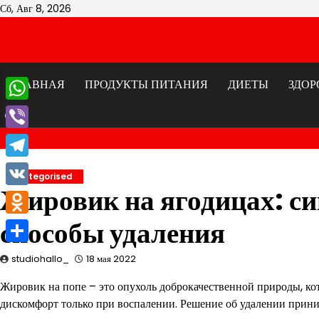
Перейти
Сб, Авг 8, 2026
к
содержимому
ГЛАВНАЯ
ПРОДУКТЫ ПИТАНИЯ
ДИЕТЫ
ЗДОР
WhatsApp
Viber
Telegram
Uncategorised
Жировик на ягодицах: с
VK
способы удаления
Odnoklassniki
Отправить
studiohallo_
18 мая 2022
Жировик на попе – это опухоль доброкачественной природы, кот
дискомфорт только при воспалении. Решение об удалении приним