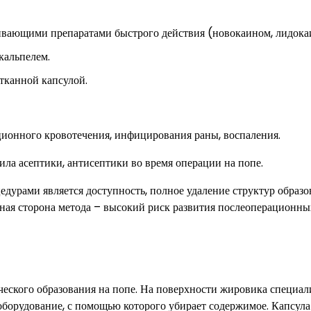
ивающими препаратами быстрого действия (новокаином, лидока
скальпелем.
тканной капсулой.
ционного кровотечения, инфицирования раны, воспаления.
ла асептики, антисептики во время операции на попе.
урами является доступность, полное удаление структур образо
вная сторона метода – высокий риск развития послеоперационны
еского образования на попе. На поверхности жировика специал
 оборудование, с помощью которого убирает содержимое. Капсула