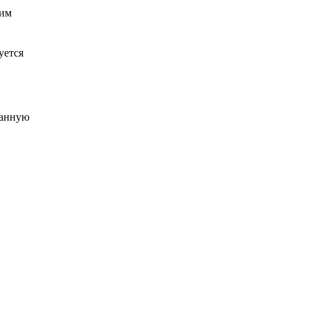
щим
уется
канную