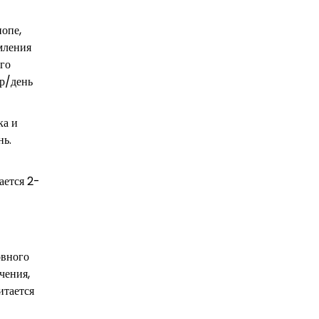
попе,
мления
го
 р/день
ка и
нь.
ается 2-
овного
чения,
итается