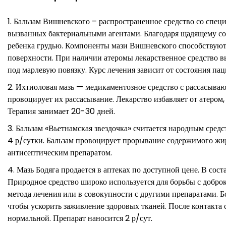
Бальзам Вишневского – распространенное средство со специ
вызванных бактериальными агентами. Благодаря щадящему сос
ребенка грудью. Компоненты мази Вишневского способствуют
поверхности. При наличии атеромы лекарственное средство в
под марлевую повязку. Курс лечения зависит от состояния пац
Ихтиоловая мазь — медикаментозное средство с рассасыва
провоцирует их рассасывание. Лекарство избавляет от атером
Терапия занимает 20-30 дней.
Бальзам «Вьетнамская звездочка» считается народным сред
4 р/сутки. Бальзам провоцирует прорывание содержимого жи
антисептическим препаратом.
Мазь Бодяга продается в аптеках по доступной цене. В сост
Природное средство широко используется для борьбы с добро
метода лечения или в совокупности с другими препаратами. Б
чтобы ускорить заживление здоровых тканей. После контакта 
нормальной. Препарат наносится 2 р/сут.