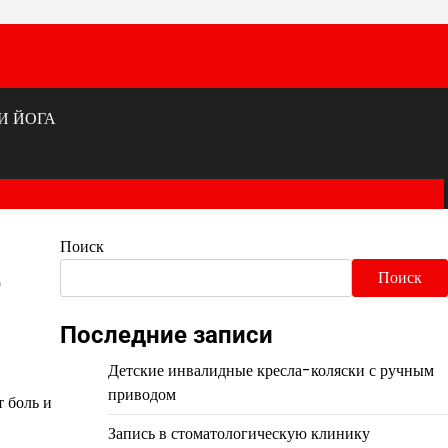
И ЙОГА
Поиск
е
Поиск
Последние записи
Детские инвалидные кресла-коляски с ручным
приводом
т боль и
Запись в стоматологическую клинику