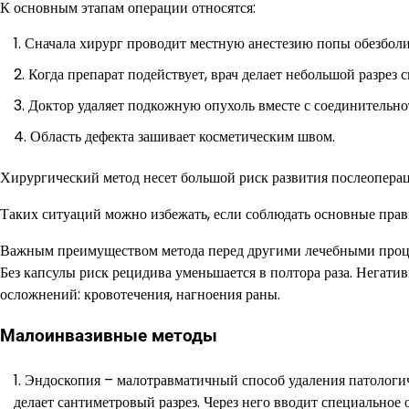
К основным этапам операции относятся:
Сначала хирург проводит местную анестезию попы обезбол
Когда препарат подействует, врач делает небольшой разрез 
Доктор удаляет подкожную опухоль вместе с соединительно
Область дефекта зашивает косметическим швом.
Хирургический метод несет большой риск развития послеопера
Таких ситуаций можно избежать, если соблюдать основные прави
Важным преимуществом метода перед другими лечебными процед
Без капсулы риск рецидива уменьшается в полтора раза. Негати
осложнений: кровотечения, нагноения раны.
Малоинвазивные методы
Эндоскопия – малотравматичный способ удаления патологич
делает сантиметровый разрез. Через него вводит специальное