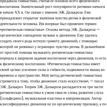
придавала гимнастике, считая ее основой всего физического
воспитания. Значительный рост популярности ритмики начался
в начале ХХ в. Он связан с именем ЭЖ. Далькроза. Ему
принадлежит открытие значения чувства ритма в физической
деятельности человека. Им впервые был применен термин
«ритмическая гимнастика». Основа метода ЭЖ. Далькроза —
органическое совпадение музыки и движения. Ему удалось
создать своего рода нотную грамоту движений, с помощью
которой он развивал у играющих чувство ритма. В дальнейшем
от простой помощи музыканту ритмическая гимнастика
перешла к широким задачам воспитания через движения, то есть
к физическому воспитанию. «Ритмическая гимнастика имеет
своей целью усиление силы и гибкости, подвижности мышц во
времени и пространстве. Мой метод ритмической гимнастики
стремится к тому, чтобы движение стало искусством», — писал
ЭЖ. Далькроз. Теория ЭЖ. Далькроза распадается на три части:
ритмическая гимнастика в узком смысле слова, развитие слуха
(сольфеджио), музыкальная пластика и импровизация. Автор
классифицировал движения не по органическому признаку, а по