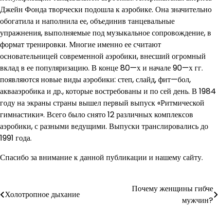
Джейн Фонда творчески подошла к аэробике. Она значительно
обогатила и наполнила ее, объединив танцевальные
упражнения, выполняемые под музыкальное сопровождение, в
формат тренировки. Многие именно ее считают
основательницей современной аэробики, внесший огромный
вклад в ее популяризацию. В конце 80—х и начале 90—х гг.
появляются новые виды аэробики: степ, слайд, фит—бол,
аквааэробика и др., которые востребованы и по сей день. В 1984
году на экраны страны вышел первый выпуск «Ритмической
гимнастики». Всего было снято 12 различных комплексов
аэробики, с разными ведущими. Выпуски транслировались до
1991 года.
Спасибо за внимание к данной публикации и нашему сайту.
Почему женщины гибче
Навигация
Холотропное дыхание
мужчин?
по