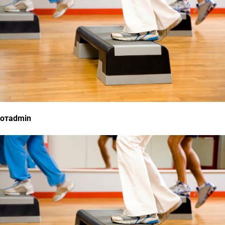
отadmin