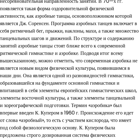
несоревновательная направленность занятий. В 70—х гг.
появляется такая форма оздоровительной физической
активности, как аэробные танцы, основоположником которой
является Дж. Соренсен. Программа аэробных танцев включает в
себя ритмичный бег, прыжки, наклоны, махи, а также множество
танцевальных шагов и движений. По структуре и содержанию
занятий аэробные танцы стоят ближе всего к современной
ритмической гимнастике и аэробике. Подводя итог всему
вышесказанному, можно отметить, что современная аэробика не
является новым видом физической культуры, появившимся в
наши дни. Она является одной из разновидностей гимнастики,
образовавшейся на фундаменте основной гимнастики и
впитавшей в себя элементы европейских гимнастических школ,
элементы восточной культуры, а также элементы танцевальной
и хореографической подготовки. Термин «аэробика» был
впервые введен К. Купером в 1960 г. Происхождение его идет
от слова «аэробный», то есть с участием кислорода, что имеет
под собой физиологическую основу. К. Купером была
предложена строго дозированная система физических