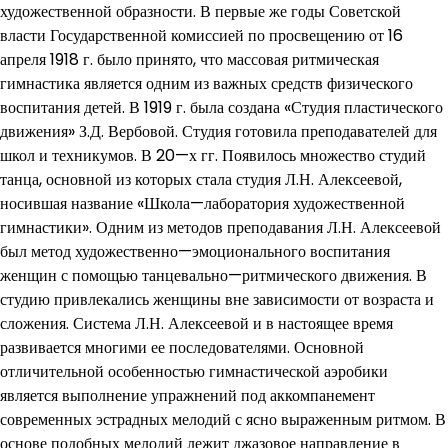
художественной образности. В первые же годы Советской
власти Государственной комиссией по просвещению от 16
апреля 1918 г. было принято, что массовая ритмическая
гимнастика является одним из важных средств физического
воспитания детей. В 1919 г. была создана «Студия пластического
движения» З.Д. Вербовой. Студия готовила преподавателей для
школ и техникумов. В 20—х гг. Появилось множество студий
танца, основной из которых стала студия Л.Н. Алексеевой,
носившая название «Школа—лаборатория художественной
гимнастики». Одним из методов преподавания Л.Н. Алексеевой
был метод художественно—эмоционального воспитания
женщин с помощью танцевально—ритмического движения. В
студию привлекались женщины вне зависимости от возраста и
сложения. Система Л.Н. Алексеевой и в настоящее время
развивается многими ее последователями. Основной
отличительной особенностью гимнастической аэробики
является выполнение упражнений под аккомпанемент
современных эстрадных мелодий с ясно выраженным ритмом. В
основе подобных мелодий лежит джазовое направление в