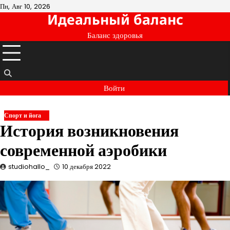
Перейти
Пн, Авг 10, 2026
Идеальный баланс
к
содержимому
Баланс здоровья
Войти
Спорт и йога
История возникновения
современной аэробики
studiohallo_
10 декабря 2022