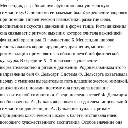
Менсендик, разработавшую функциональную женскую
гимнастику. Основными ее задачами были: укрепление здоровья
при помощи гигиенической гимнастики, развитие силы,
воспитание искусства движений в форме танца. Ритм движения
она связывает с ритмом дыхания, которое считала важнейшей
функцией организма. В гимнастике Б. Менсендик широко
использовались корригирующие упражнения, многие ее
рекомендации применяются в области лечебной физической
культуры. В середине ХТХ в. началось увлечение
выразительностью и ритмом движений. Родоначальником этого
направления был Ф. Дельсарт. Система Ф. Дельсарта охватывала
наряду с умением выразительно петь владение жестом, мимикой,
движениями и позами, поэтому она получила название
выразительной гимнастики. Среди последователей Ф. Дельсарта
особо известна А. Дункан, являющаяся создателем танцевальной
гимнастики для женщин. А. Дункан выступала с резким
отрицанием классической школы в балете, отстаивала идею
всеобщего художественного воспитания. Особое значение она