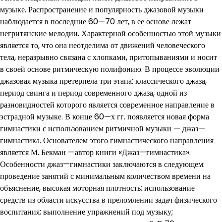
музыке. Распространение и популярность джазовой музыки
наблюдается в последние 60—70 лет, в ее основе лежат
негритянские мелодии. Характерной особенностью этой музыки
является то, что она неотделима от движений человеческого
тела, неразрывно связана с хлопками, притопываниями и носит
в своей основе ритмическую полифонию. В процессе эволюции
джазовая музыка претерпела три этапа: классического джаза,
период свинга и период современного джаза, одной из
разновидностей которого является современное направление в
эстрадной музыке. В конце 60—х гг. появляется новая форма
гимнастики с использованием ритмичной музыки — джаз—
гимнастика. Основателем этого гимнастического направления
является М. Бекман —автор книги «Джаз—гимнастика».
Особенности джаз—гимнастики заключаются в следующем:
проведение занятий с минимальным количеством времени на
объяснение, высокая моторная плотность; использование
средств из области искусства в преломлении задач физического
воспитания; выполнение упражнений под музыку;