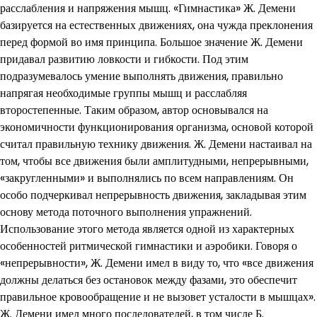
расслабления и напряжения мышц. «Гимнастика» Ж. Демени
базируется на естественных движениях, она чужда преклонения
перед формой во имя принципа. Большое значение Ж. Демени
придавал развитию ловкости и гибкости. Под этим
подразумевалось умение выполнять движения, правильно
напрягая необходимые группы мышц и расслабляя
второстепенные. Таким образом, автор основывался на
экономичности функционирования организма, основой которой
считал правильную технику движения. Ж. Демени настаивал на
том, чтобы все движения были амплитудными, непрерывными,
«закругленными» и выполнялись по всем направлениям. Он
особо подчеркивал непрерывность движения, закладывая этим
основу метода поточного выполнения упражнений.
Использование этого метода является одной из характерных
особенностей ритмической гимнастики и аэробики. Говоря о
«непрерывности», Ж. Демени имел в виду то, что «все движения
должны делаться без остановок между фазами, это обеспечит
правильное кровообращение и не вызовет усталости в мышцах».
Ж. Демени имел много последователей, в том числе Б.