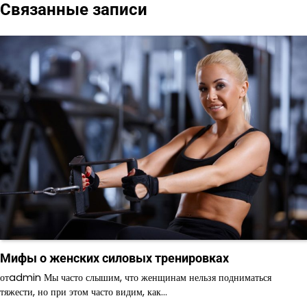
Связанные записи
записям
Мифы о женских силовых тренировках
отadmin Мы часто слышим, что женщинам нельзя подниматься
тяжести, но при этом часто видим, как…