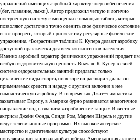
упражнений имеющих аэробный характер энергообеспечения
(бег, плавание, лыжи). Автор предложил четкую и логично
построенную систему самооценки с помощью таблиц, которые
позволяют достаточно точно оценить свое физическое состояние
и тот прогресс, который приносят ему регулярные физические
упражнения. «Возрастные» таблицы К. Купера делают аэробику
доступной практически для всех контингентов населения.
Именно аэробный характер физических упражнений придает им
особую оздоровительную ценность. Вначале К. Купер в своей
системе оздоровительных занятий предлагал только
циклические виды спорта, но вскоре он расширил диапазон
применяемых средств и наряду с другими включил в нее
гимнастическую аэробику. В то время как Джаз—гимнастика
захватывает Европу, в Америке бурно развивается аналогичное
направление под названием «аэробические танцы». Известные
актрисы Джейн Фонда, Синди Ром, Марлен Шарель и другие
ведут телевизионные программы. Их высокое актерское
мастерство и двигательная культура способствуют
популяризации танцевальной аэробики. Американская актриса