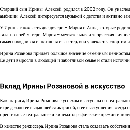
Старший сын Ирины, Алексей, родился в 2002 году. Он унаследо
амбиции. Алексей интересуется музыкой с детства и активно зан
У Ирины также есть две дочери – Мария и Анна, которые родил
талант своей матери. Мария – мечтательная и творческая лично
самая находчивая и активная из сестер, она увлекается спортом 
Ирина Розанова придает большое значение семейным ценностям 
Ее дети выросли в любящей и заботливой семье и стали источни
Вклад Ирины Розановой в искусство
Как актриса, Ирина Розанова с успехом выступала на театрально
игре делали ее выдающейся актрисой, и ее выступления всегда 
престижные театральные и кинематографические премии и полу
В качестве режиссера, Ирина Розанова стала создавать собстве