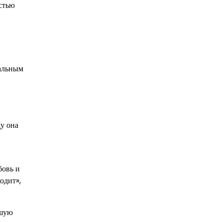
стью
кальным
ду она
бовь и
одит»,
чшую