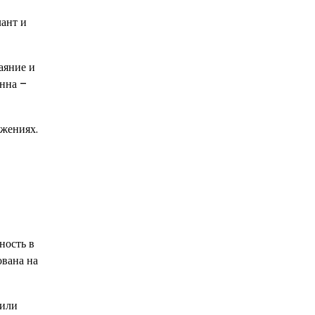
лант и
аяние и
Анна –
ижениях.
ность в
ована на
чили