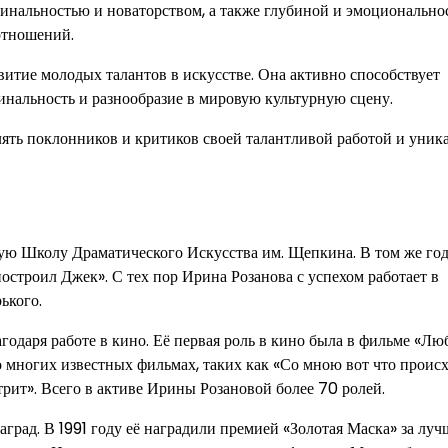
гинальностью и новаторством, а также глубиной и эмоционально
отношений.
итие молодых талантов в искусстве. Она активно способствует
нальность и разнообразие в мировую культурную сцену.
лять поклонников и критиков своей талантливой работой и уни
вскую Школу Драматического Искусства им. Щепкина. В том же го
остроил Джек». С тех пор Ирина Розанова с успехом работает в
ького.
одаря работе в кино. Её первая роль в кино была в фильме «Лю
о многих известных фильмах, таких как «Со мною вот что происх
трит». Всего в активе Ирины Розановой более 70 ролей.
град. В 1991 году её наградили премией «Золотая Маска» за лу