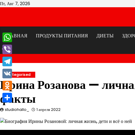
Перейти
Пт, Авг 7, 2026
к
содержимому
ГЛАВНАЯ
ПРОДУКТЫ ПИТАНИЯ
ДИЕТЫ
ЗДОР
WhatsApp
Viber
Telegram
Uncategorised
Ирина Розанова — личная
VK
факты
Odnoklassniki
Отправить
studiohallo_
1 апреля 2022