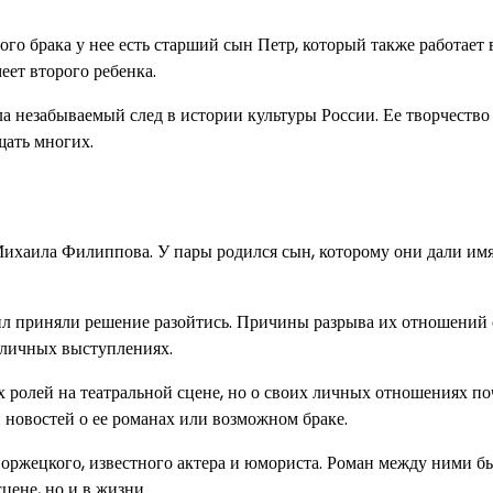
о брака у нее есть старший сын Петр, который также работает 
еет второго ребенка.
ла незабываемый след в истории культуры России. Ее творчество
щать многих.
Михаила Филиппова. У пары родился сын, которому они дали имя
ил приняли решение разойтись. Причины разрыва их отношений 
убличных выступлениях.
 ролей на театральной сцене, но о своих личных отношениях по
 новостей о ее романах или возможном браке.
оржецкого, известного актера и юмориста. Роман между ними б
цене, но и в жизни.