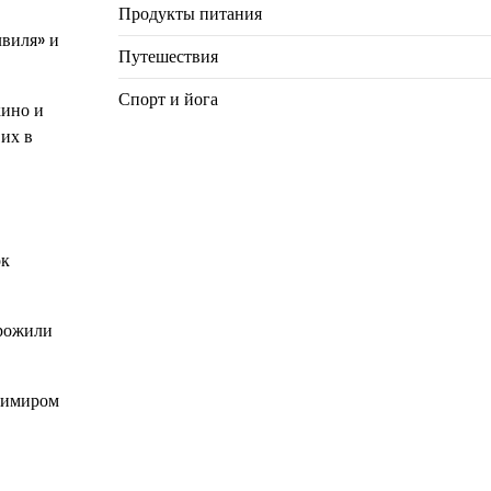
Продукты питания
лвиля» и
Путешествия
Спорт и йога
кино и
 их в
ок
прожили
адимиром