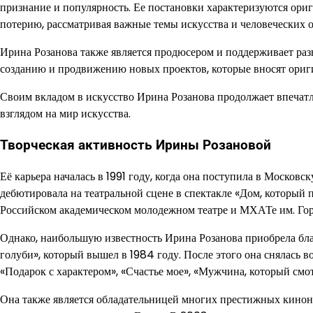
признание и популярность. Ее постановки характеризуются ори
потерию, рассматривая важные темы искусства и человеческих 
Ирина Розанова также является продюсером и поддерживает разв
созданию и продвижению новых проектов, которые вносят ориги
Своим вкладом в искусство Ирина Розанова продолжает впечат
взглядом на мир искусства.
Творческая активность Ирины Розановой
Её карьера началась в 1991 году, когда она поступила в Моско
дебютировала на театральной сцене в спектакле «Дом, который п
Российском академическом молодежном театре и МХАТе им. Гор
Однако, наибольшую известность Ирина Розанова приобрела благ
голуби», который вышел в 1984 году. После этого она снялась в
«Подарок с характером», «Счастье мое», «Мужчина, который смо
Она также является обладательницей многих престижных кинона