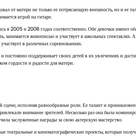
вал от матери не только ее потрясающую внешность, но и ее та
имается игрой на гитаре.
ись в 2005 и 2008 годах соответственно. Обе девочки имеют об
сть, занимается живописью и участвует в школьных спектаклях. 
и участвует в различных соревнованиях.
и постоянно поддерживает своих детей в их увлечениях и дост
ком гордости и радости для матери.
й сцене, исполняя разнообразные роли. Ее талант и проникновен
привлекали внимание зрителей. Несколько раз она была номинир
чила заслуженные награды за свою актерскую мастерство.
нные театральные и кинематографические проекты, которые полу