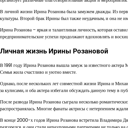
организует различные благотворительные акции и мероприятия.
В личной жизни Ирина Розанова была замужем дважды. Из первог
культуры. Второй брак Ирины был также неудачным, и она не им
Ирина Розанова – яркая и талантливая личность, которая остави
предпринимательские успехи продолжают вдохновлять и восхи
Личная жизнь Ирины Розановой
В 1991 году Ирина Розанова вышла замуж за известного актера 
Семья жила счастливо и уютно вместе.
Однако, после нескольких лет совместной жизни Ирина и Миха
за кулисами, и оба актера избегали обсуждать данную тему в п
После развода Ирина Розанова сыграла несколько романтических
распространялась. Многие фанаты актрисы с нетерпением ждали
В конце 2000-х годов Ирина Розанова встретила Владимира Дв
разгорелся, и они стали неразлучными партнерами не только на с