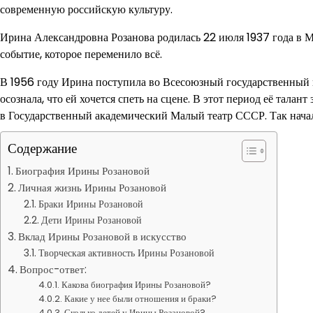
современную российскую культуру.
Ирина Александровна Розанова родилась 22 июля 1937 года в Мос
событие, которое переменило всё.
В 1956 году Ирина поступила во Всесоюзный государственный и
осознала, что ей хочется спеть на сцене. В этот период её тал
в Государственный академический Малый театр СССР. Так начал
Содержание
Биография Ирины Розановой
Личная жизнь Ирины Розановой
Браки Ирины Розановой
Дети Ирины Розановой
Вклад Ирины Розановой в искусство
Творческая активность Ирины Розановой
Вопрос-ответ:
Какова биография Ирины Розановой?
Какие у нее были отношения и браки?
Сколько детей у Ирины Розановой?