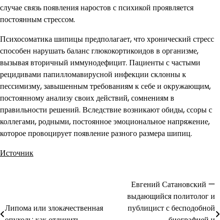
случае связь появления наростов с психикой проявляется
постоянным стрессом.
Психосоматика шипицы предполагает, что хронический стресс
способен нарушать баланс глюкокортикоидов в организме,
вызывая вторичный иммунодефицит. Пациенты с частыми
рецидивами папилломавирусной инфекции склонны к
пессимизму, завышенным требованиям к себе и окружающим,
постоянному анализу своих действий, сомнениям в
правильности решений. Вследствие возникают обиды, ссоры с
коллегами, родными, постоянное эмоциональное напряжение,
которое провоцирует появление разного размера шипиц.
Источник
Евгений Сатановский —
Навигация
выдающийся политолог и
по
Липома или злокачественная
публицист с бесподобной
опухоль: как отличить
биографией и