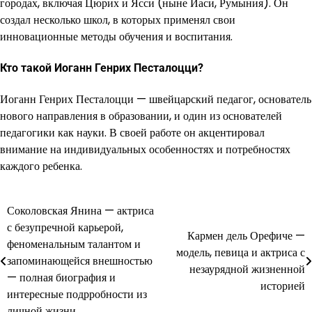
городах, включая Цюрих и Ясси (ныне Иаси, Румыния). Он
создал несколько школ, в которых применял свои
инновационные методы обучения и воспитания.
Кто такой Иоганн Генрих Песталоцци?
Иоганн Генрих Песталоцци — швейцарский педагог, основатель
нового направления в образовании, и один из основателей
педагогики как науки. В своей работе он акцентировал
внимание на индивидуальных особенностях и потребностях
каждого ребенка.
Соколовская Янина — актриса
Навигация
с безупречной карьерой,
Кармен дель Орефиче —
по
феноменальным талантом и
модель, певица и актриса с
запоминающейся внешностью
записям
незаурядной жизненной
— полная биография и
историей
интересные подрробности из
личной жизни