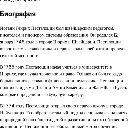
Биография
Иоганн Генрих Песталоцци был швейцарским педагогом,
писателем и пионером системы образования. Он родился 12
января 1746 года в городе Цюрих в Швейцарии. Песталоцци
вырос в семье священника и первые годы своей жизни провел в
сельской местности.
В 1765 году Песталоцци начал учиться в университете в
Цюрихе, где изучал теологию и право. Однако он был гораздо
больше заинтересован в философии и педагогике. Песталоцци
проникся идеями Джанни Амоса Комениуса и Жан-Жака Руссо,
которые определили его будущую карьеру.
В 1774 году Песталоцци открыл свою первую школу в городе
Нейуенкирх. Его образовательный подход основывался на идеях
о природной способности детей к развитию и на их собственной
активности. Песталоцци разработал новый метод обучения,