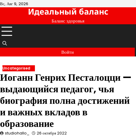
Перейти
Вс, Авг 9, 2026
Идеальный баланс
к
содержимому
Баланс здоровья
Войти
Uncategorised
Иоганн Генрих Песталоцци —
выдающийся педагог, чья
биография полна достижений
и важных вкладов в
образование
studiohallo_
26 октября 2022