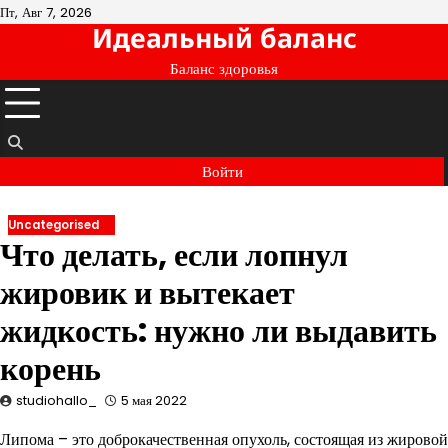
Перейти
Пт, Авг 7, 2026
Идеальный баланс
к
содержимому
Баланс здоровья
Войти
Uncategorised
Что делать, если лопнул
жировик и вытекает
жидкость: нужно ли выдавить
корень
studiohallo_
5 мая 2022
Липома – это доброкачественная опухоль, состоящая из жировой