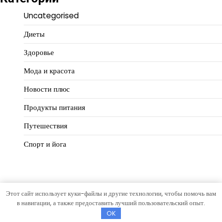
Uncategorised
Диеты
Здоровье
Мода и красота
Новости плюс
Продукты питания
Путешествия
Спорт и йога
Этот сайт использует куки-файлы и другие технологии, чтобы помочь вам
Copyright © 2026
Идеальный баланс
Тема Hourly News от
в навигации, а также предоставить лучший пользовательский опыт.
Artify Themes
.
OK