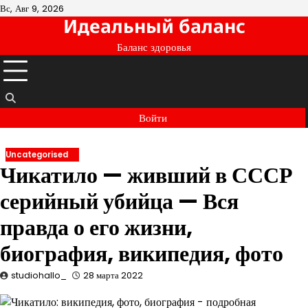
Перейти
Вс, Авг 9, 2026
Идеальный баланс
к
содержимому
Баланс здоровья
Войти
Uncategorised
Чикатило — живший в СССР
серийный убийца — Вся
правда о его жизни,
биография, википедия, фото
studiohallo_
28 марта 2022