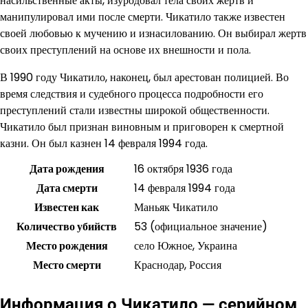
насильственные акты, изуродовал тела своих жертв и
манипулировал ими после смерти. Чикатило также известен
своей любовью к мучению и изнасилованию. Он выбирал жертв
своих преступлений на основе их внешности и пола.
В 1990 году Чикатило, наконец, был арестован полицией. Во
время следствия и судебного процесса подробности его
преступлений стали известны широкой общественности.
Чикатило был признан виновным и приговорен к смертной
казни. Он был казнен 14 февраля 1994 года.
Дата рождения
16 октября 1936 года
Дата смерти
14 февраля 1994 года
Известен как
Маньяк Чикатило
Количество убийств
53 (официальное значение)
Место рождения
село Южное, Украина
Место смерти
Краснодар, Россия
Информация о Чикатило — серийном