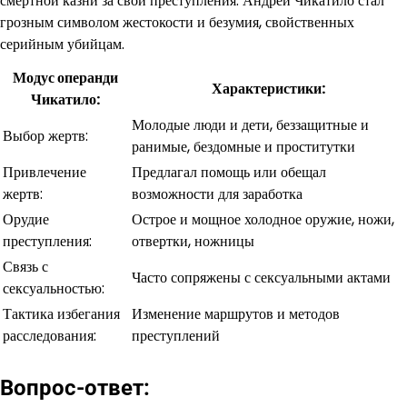
смертной казни за свои преступления. Андрей Чикатило стал
грозным символом жестокости и безумия, свойственных
серийным убийцам.
Модус операнди
Характеристики:
Чикатило:
Молодые люди и дети, беззащитные и
Выбор жертв:
ранимые, бездомные и проститутки
Привлечение
Предлагал помощь или обещал
жертв:
возможности для заработка
Орудие
Острое и мощное холодное оружие, ножи,
преступления:
отвертки, ножницы
Связь с
Часто сопряжены с сексуальными актами
сексуальностью:
Тактика избегания
Изменение маршрутов и методов
расследования:
преступлений
Вопрос-ответ: