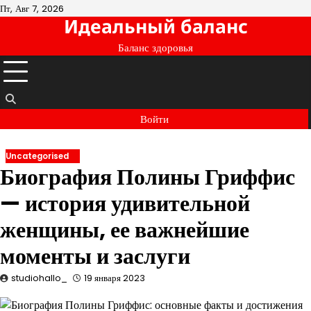
Перейти
Пт, Авг 7, 2026
Идеальный баланс
к
содержимому
Баланс здоровья
Войти
Uncategorised
Биография Полины Гриффис
— история удивительной
женщины, ее важнейшие
моменты и заслуги
studiohallo_
19 января 2023