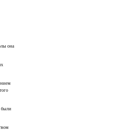
олы она
их
ением
того
ы были
твом