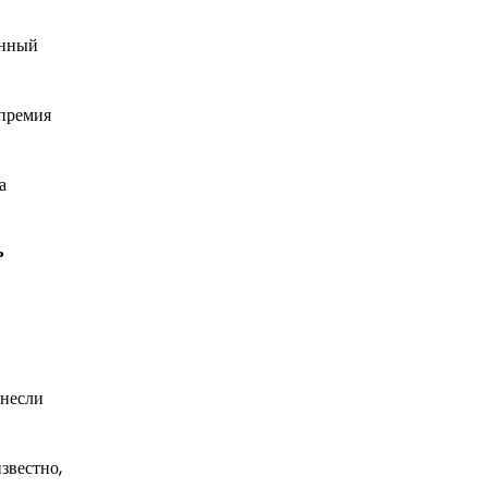
енный
 премия
а
ь
инесли
звестно,