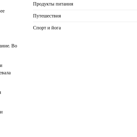
Продукты питания
 ее
Путешествия
Спорт и йога
ание. Во
ли
евала
и
ми