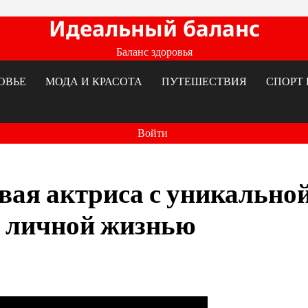
Идеальный баланс
Баланс здоровья
ОВЬЕ
МОДА И КРАСОТА
ПУТЕШЕСТВИЯ
СПОРТ 
Войти
вая актриса с уникально
й личной жизнью