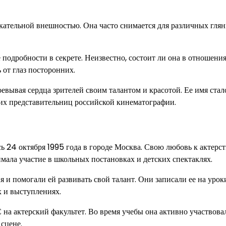
екательной внешностью. Она часто снимается для различных гля
подробности в секрете. Неизвестно, состоит ли она в отношени
от глаз посторонних.
оевывая сердца зрителей своим талантом и красотой. Ее имя стал
ких представительниц российской кинематографии.
ь 24 октября 1995 года в городе Москва. Свою любовь к актерст
имала участие в школьных постановках и детских спектаклях.
 и помогали ей развивать свой талант. Они записали ее на урок
х и выступлениях.
на актерский факультет. Во время учебы она активно участвова
сцене.