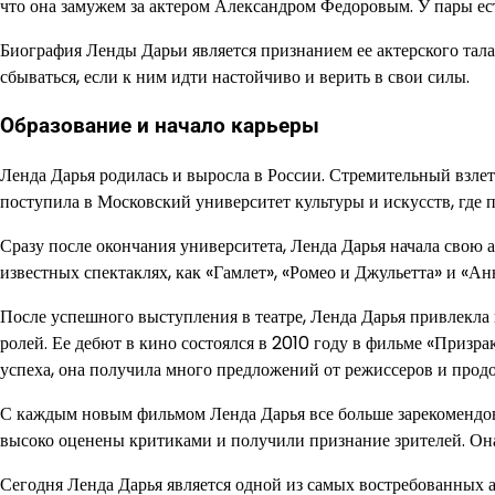
что она замужем за актером Александром Федоровым. У пары ест
Биография Ленды Дарьи является признанием ее актерского талан
сбываться, если к ним идти настойчиво и верить в свои силы.
Образование и начало карьеры
Ленда Дарья родилась и выросла в России. Стремительный взлет
поступила в Московский университет культуры и искусств, где 
Сразу после окончания университета, Ленда Дарья начала свою а
известных спектаклях, как «Гамлет», «Ромео и Джульетта» и «Ан
После успешного выступления в театре, Ленда Дарья привлекл
ролей. Ее дебют в кино состоялся в 2010 году в фильме «Призра
успеха, она получила много предложений от режиссеров и прод
С каждым новым фильмом Ленда Дарья все больше зарекомендовы
высоко оценены критиками и получили признание зрителей. Она с
Сегодня Ленда Дарья является одной из самых востребованных 