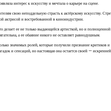
являла интерес к искусству и мечтала о карьере на сцене.
ителям свою неподдельную страсть к актёрскому искусству. Стр
ной актрисой и востребованной в киноиндустрии.
что делает ее не только выдающейся артисткой, но и полноценной
гательна, а ее обаяние никого не оставляет равнодушным.
колько значимых ролей, которые получили признание критиков и
гадок и сенсаций, но настоящая она остается своей — искренней