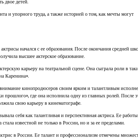
ь двое детей.
та и упорного труда, а также историей о том, как мечты могут
 актрисы начался с ее образования. После окончания средней шк
получила высшее актерское образование.
ктерскую карьеру на театральной сцене. Она сыграла роли в так
на Каренина».
а внимание кинопродюсеров своим ярким и талантливым исполн
ки прошлого», где она исполнила одну из главных ролей. После э
олжила свою карьеру в кинематографе.
вала себя как талантливая и перспективная актриса. Ее работ
тала известной не только в России, но и за ее пределами.
актрис в России. Ее талант и профессионализм отмечены множес