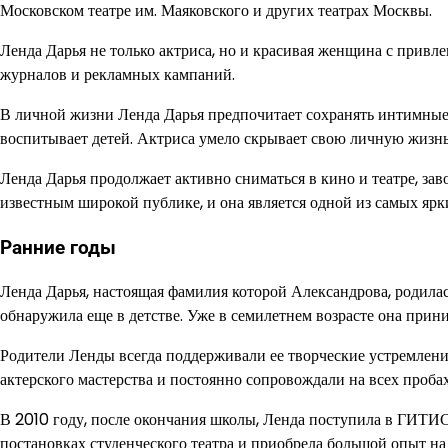
Московском театре им. Маяковского и других театрах Москвы.
Ленда Дарья не только актриса, но и красивая женщина с привл
журналов и рекламных кампаний.
В личной жизни Ленда Дарья предпочитает сохранять интимные 
воспитывает детей. Актриса умело скрывает свою личную жизнь 
Ленда Дарья продолжает активно сниматься в кино и театре, зав
известным широкой публике, и она является одной из самых яр
Ранние годы
Ленда Дарья, настоящая фамилия которой Александрова, родилас
обнаружила еще в детстве. Уже в семилетнем возрасте она прин
Родители Ленды всегда поддерживали ее творческие устремления
актерского мастерства и постоянно сопровождали на всех проба
В 2010 году, после окончания школы, Ленда поступила в ГИТИС 
постановках студенческого театра и приобрела большой опыт на 