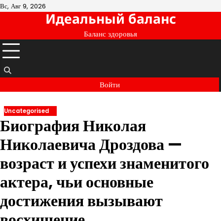
Перейти
Вс, Авг 9, 2026
Идеальный баланс
к
содержимому
Баланс здоровья
Войти
Uncategorised
Биография Николая
Николаевича Дроздова —
возраст и успехи знаменитого
актера, чьи основные
достижения вызывают
восхищение